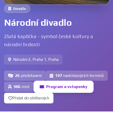
Divadlo
Národní divadlo
Zlatá kaplička - symbol české kultury a
národní hrdosti
Národní 2, Praha 1, Praha
26
představení
107
nadcházejících termínů
986
míst
Program a vstupenky
Přidat do oblíbených