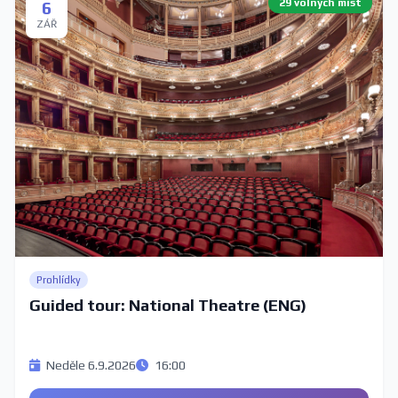
29 volných míst
6
ZÁŘ
Prohlídky
Guided tour: National Theatre (ENG)
Neděle 6.9.2026
16:00