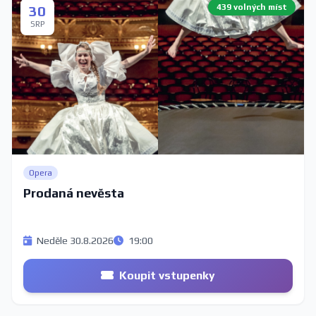
439 volných míst
30
SRP
Opera
Prodaná nevěsta
Neděle 30.8.2026
19:00
Koupit vstupenky