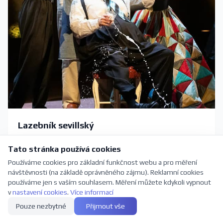
Lazebník sevillský
Další termín: 13. 9. 2026
Tato stránka používá cookies
Používáme cookies pro základní funkčnost webu a pro měření
návštěvnosti (na základě oprávněného zájmu). Reklamní cookies
Opera
používáme jen s vaším souhlasem. Měření můžete kdykoli vypnout
v
nastavení cookies
.
Více informací
Pouze nezbytné
Přijmout vše