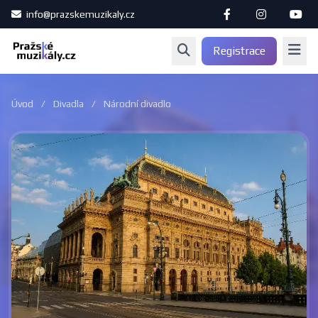
info@prazskemuzikaly.cz
Registrace
Úvod
/
Divadla
/
Národní divadlo