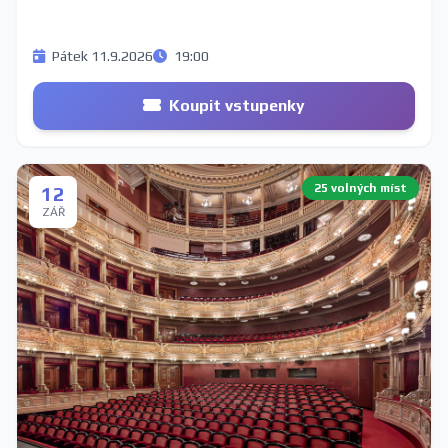
Pátek 11.9.2026
19:00
Koupit vstupenky
25 volných míst
12
ZÁŘ