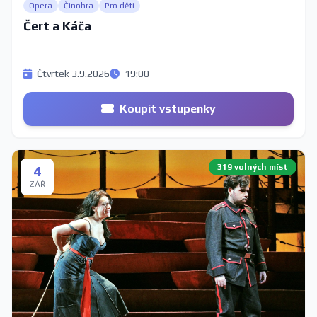
Opera
Činohra
Pro děti
Čert a Káča
Čtvrtek 3.9.2026
19:00
Koupit vstupenky
319 volných míst
4
ZÁŘ