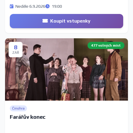
Neděle 6.9.2026
19:00
Koupit vstupenky
477 volných míst
8
ZÁŘ
Činohra
Farářův konec