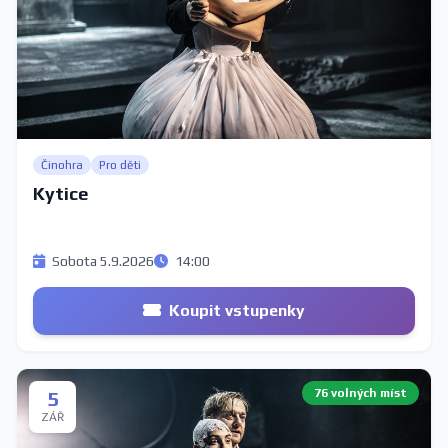
Činohra
Pro děti
Kytice
Sobota 5.9.2026
14:00
Koupit vstupenky
76 volných míst
5
ZÁŘ