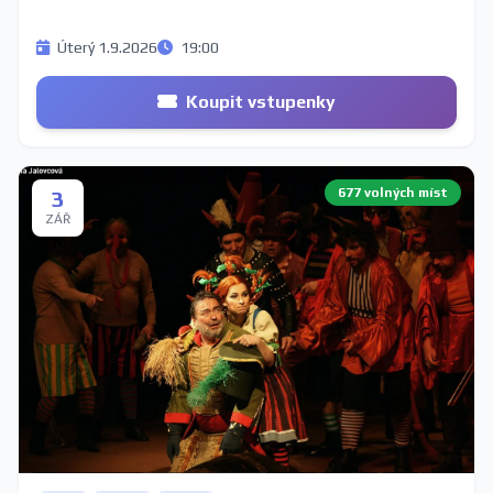
Úterý 1.9.2026
19:00
Koupit vstupenky
677 volných míst
3
ZÁŘ