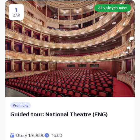
25 volných míst
1
ZÁŘ
Prohlídky
Guided tour: National Theatre (ENG)
Úterý 1.9.2026
16:00