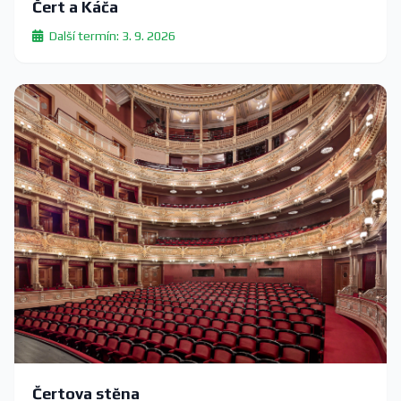
Čert a Káča
Další termín: 3. 9. 2026
Čertova stěna