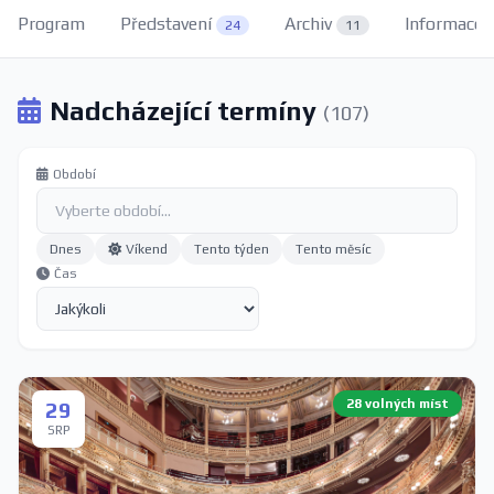
Program
Představení
Archiv
Informace
24
11
Nadcházející termíny
(107)
Období
Dnes
Víkend
Tento týden
Tento měsíc
Čas
28 volných míst
29
SRP