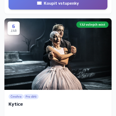
Koupit vstupenky
132 volných míst
6
ZÁŘ
Činohra
Pro děti
Kytice