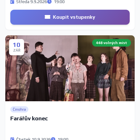
Středa 9.9.2026
19:00
Koupit vstupenky
448 volných míst
10
ZÁŘ
Činohra
Farářův konec
Čtvrtek 10.9.2026
19:00