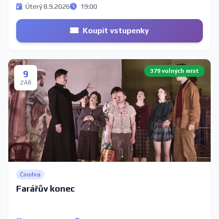
Úterý 8.9.2026
19:00
Koupit vstupenky
379 volných míst
9
ZÁŘ
Činohra
Farářův konec