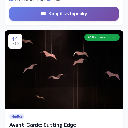
Koupit vstupenky
410 volných míst
11
ZÁŘ
Hudba
Avant-Garde: Cutting Edge