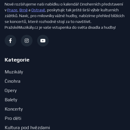
Nově rozšiřujeme naši nabídku o kalendář činoherních představení
v
Praze
,
Brně
a
Ostravě
, poskytujíc tak ještě širší výběr kulturních
zážitků. Navíc, pro milovníky vážné hudby, nabízíme přehled blížících
se koncertů, které rozhodně stojí za to navštívit.
PražskéMuzikály.cz je vaše vstupenka do světa divadla a hudby!
Kategorie
Muzikály
Činohra
Opery
Balety
Koncerty
Pro děti
Kultura pod hvězdami