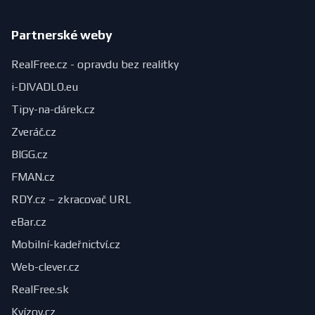
Partnerské weby
RealFree.cz - opravdu bez realitky
i-DIVADLO.eu
Tipy-na-dárek.cz
Zveráč.cz
BIGG.cz
FMAN.cz
RDY.cz – zkracovač URL
eBar.cz
Mobilní-kadeřnictví.cz
Web-clever.cz
RealFree.sk
Kvízov.cz