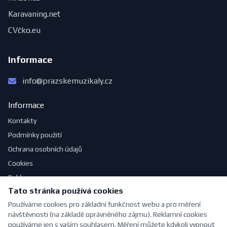
Karavaning.net
CVčko.eu
Informace
info@prazskemuzikaly.cz
Informace
Kontakty
Podmínky použití
Ochrana osobních údajů
Cookies
Reklama
Tato stránka používá cookies
Jak se obléknout do divadla
Používáme cookies pro základní funkčnost webu a pro měření
návštěvnosti (na základě oprávněného zájmu). Reklamní cookies
používáme jen s vaším souhlasem. Měření můžete kdykoli vypnout