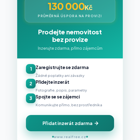
130 000
Kč
PRŮMĚRNÁ ÚSPORA NA PROVIZI
Prodejte nemovitost
bez provize
Inzerujte zdarma, přímo zájemcům
Zaregistrujte se zdarma
1
Žádné poplatky ani závazky
Přidejte inzerát
2
Fotografie, popis, parametry
Spojte se se zájemci
3
Komunikujte přímo, bez prostředníka
Přidat inzerát zdarma
www.realfree.cz