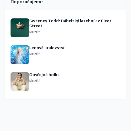
Doporučujeme
Sweeney Todd: Ďábelský lazebník z Fleet
Street
Muzikál
Ledové království
Muzikál
Obyčejná holka
Muzikál