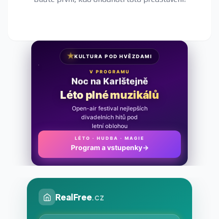
★
KULTURA POD HVĚZDAMI
V PROGRAMU
Noc na Karlštejně
Léto plné muzikálů
Open-air festival nejlepších
divadelních hitů pod
letní oblohou
LÉTO · HUDBA · MAGIE
Program a vstupenky
→
RealFree
.cz