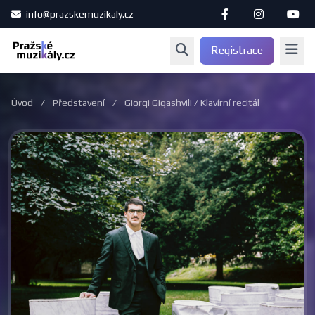
info@prazskemuzikaly.cz
Registrace
Úvod
/
Představení
/
Giorgi Gigashvili / Klavírní recitál