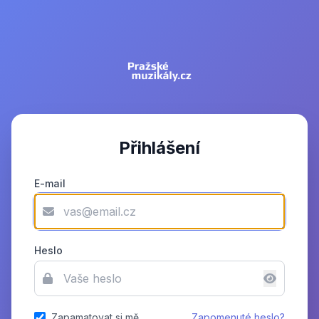
Přihlášení
E-mail
Heslo
Zapamatovat si mě
Zapomenuté heslo?