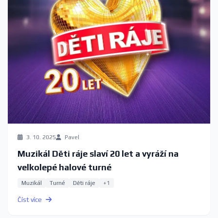
3. 10. 2025
Pavel
Muzikál Děti ráje slaví 20 let a vyráží na
velkolepé halové turné
Muzikál
Turné
Děti ráje
+1
Číst více