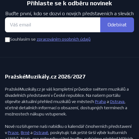
Přihlaste se k odběru novinek
Buďte první, kdo se dozví o nových představeních a slevách
Odebírat
Souhlasím se
zpracováním osobních údajů
PražskéMuzikály.cz 2026/2027
PražskéMuzikály.cz je váš kompletní průvodce světem muzikálů a
divadelních představení v České republice. Na našem portálu
objevíte aktuální přehled muzikálů ve městech
Praha
a
Ostrava
,
včetně detailních informací o obsazení, dostupných termínech a
možnostech nákupu vstupenek.
Nově rozšiřujeme naši nabídku o kalendář činoherních představení
v
Praze
,
Brně
a
Ostravě
, poskytujíc tak ještě širší výběr kulturních
zážitků. Navíc, pro milovníky vážné hudby, nabízíme přehled blížících