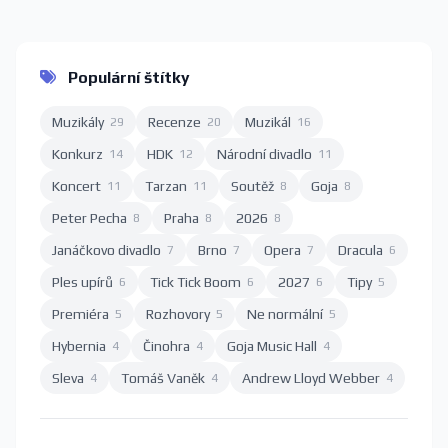
Populární štítky
Muzikály
Recenze
Muzikál
29
20
16
Konkurz
HDK
Národní divadlo
14
12
11
Koncert
Tarzan
Soutěž
Goja
11
11
8
8
Peter Pecha
Praha
2026
8
8
8
Janáčkovo divadlo
Brno
Opera
Dracula
7
7
7
6
Ples upírů
Tick Tick Boom
2027
Tipy
6
6
6
5
Premiéra
Rozhovory
Ne normální
5
5
5
Hybernia
Činohra
Goja Music Hall
4
4
4
Sleva
Tomáš Vaněk
Andrew Lloyd Webber
4
4
4