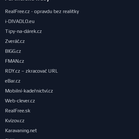
RealFree.cz - opravdu bez realitky
i-DIVADLO.eu
Tipy-na-dárek.cz
Zveráč.cz
BIGG.cz
FMAN.cz
RDY.cz – zkracovač URL
eBar.cz
Mobilní-kadeřnictví.cz
Web-clever.cz
RealFree.sk
Kvízov.cz
Karavaning.net