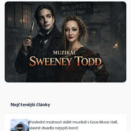
Nejčtenější články
Poslední možnost vidět muzikál v GoJa Music Hall,
slavné divadlo nejspíš končí