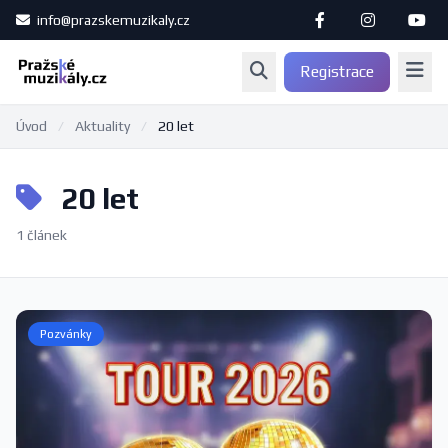
info@prazskemuzikaly.cz
Registrace
Úvod
/
Aktuality
/
20 let
20 let
1 článek
Pozvánky