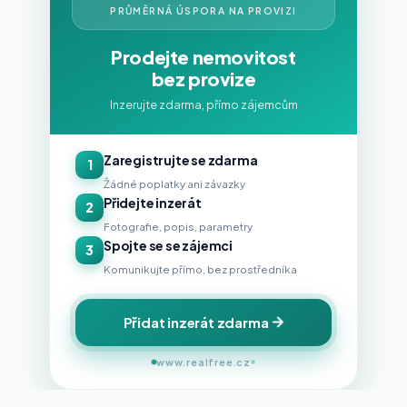
PRŮMĚRNÁ ÚSPORA NA PROVIZI
Prodejte nemovitost
bez provize
Inzerujte zdarma, přímo zájemcům
Zaregistrujte se zdarma
1
Žádné poplatky ani závazky
Přidejte inzerát
2
Fotografie, popis, parametry
Spojte se se zájemci
3
Komunikujte přímo, bez prostředníka
Přidat inzerát zdarma
www.realfree.cz