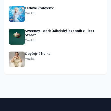
Ledové království
Muzikál
Sweeney Todd: Ďábelský lazebník z Fleet
Street
Muzikál
Obyčejná holka
Muzikál