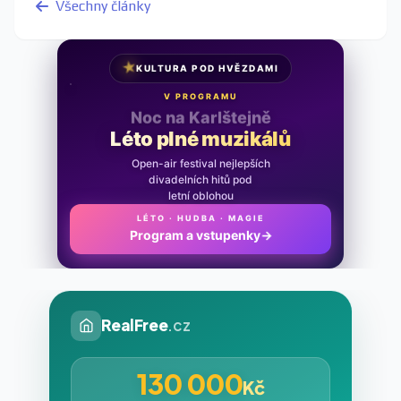
Všechny články
★
KULTURA POD HVĚZDAMI
V PROGRAMU
Noc na Karlštejně
Léto plné muzikálů
Open-air festival nejlepších
divadelních hitů pod
letní oblohou
LÉTO · HUDBA · MAGIE
Program a vstupenky
→
RealFree
.cz
130 000
Kč