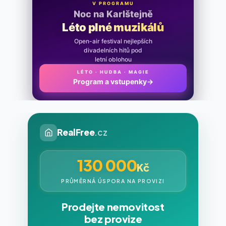
V PROGRAMU
Noc na Karlštejně
Léto plné muzikálů
Open-air festival nejlepších
divadelních hitů pod
letní oblohou
LÉTO · HUDBA · MAGIE
Program a vstupenky
→
RealFree
.cz
130 000
Kč
PRŮMĚRNÁ ÚSPORA NA PROVIZI
Prodejte nemovitost
bez provize