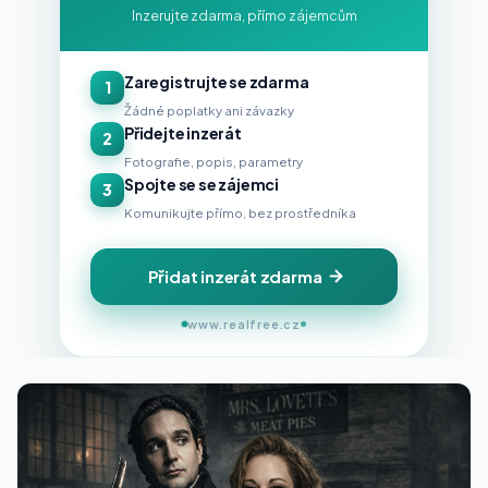
Inzerujte zdarma, přímo zájemcům
Zaregistrujte se zdarma
1
Žádné poplatky ani závazky
Přidejte inzerát
2
Fotografie, popis, parametry
Spojte se se zájemci
3
Komunikujte přímo, bez prostředníka
Přidat inzerát zdarma
www.realfree.cz