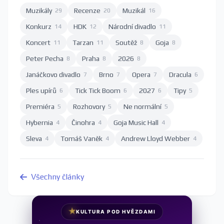
Muzikály
Recenze
Muzikál
29
20
16
Konkurz
HDK
Národní divadlo
14
12
11
Koncert
Tarzan
Soutěž
Goja
11
11
8
8
Peter Pecha
Praha
2026
8
8
8
Janáčkovo divadlo
Brno
Opera
Dracula
7
7
7
6
Ples upírů
Tick Tick Boom
2027
Tipy
6
6
6
5
Premiéra
Rozhovory
Ne normální
5
5
5
Hybernia
Činohra
Goja Music Hall
4
4
4
Sleva
Tomáš Vaněk
Andrew Lloyd Webber
4
4
4
Všechny články
★
KULTURA POD HVĚZDAMI