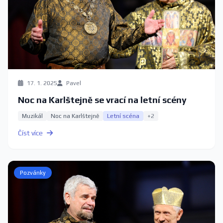
17. 1. 2025
Pavel
Noc na Karlštejně se vrací na letní scény
Muzikál
Noc na Karlštejně
Letní scéna
+2
Číst více
Pozvánky