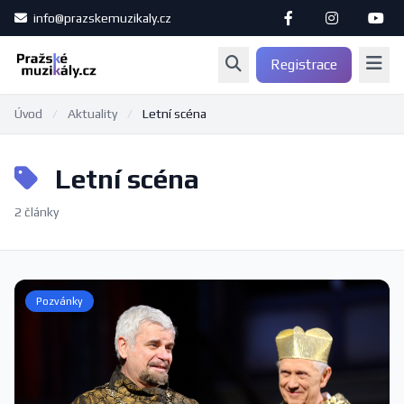
info@prazskemuzikaly.cz
Registrace
Úvod
/
Aktuality
/
Letní scéna
Letní scéna
2 články
Pozvánky