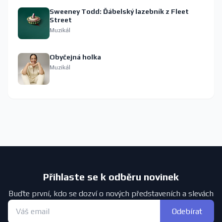
Sweeney Todd: Ďábelský lazebník z Fleet
Street
Muzikál
Obyčejná holka
Muzikál
Přihlaste se k odběru novinek
Buďte první, kdo se dozví o nových představeních a slevách
Odebírat