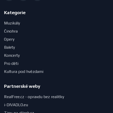
Kategorie
Muzikály
Činohra
Opery
Balety
Koncerty
Pro děti
Kultura pod hvězdami
Partnerské weby
RealFree.cz - opravdu bez realitky
i-DIVADLO.eu
Tipy-na-dárek.cz