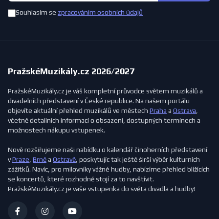
Souhlasím se
zpracováním osobních údajů
PražskéMuzikály.cz 2026/2027
PražskéMuzikály.cz je váš kompletní průvodce světem muzikálů a
divadelních představení v České republice. Na našem portálu
objevíte aktuální přehled muzikálů ve městech
Praha
a
Ostrava
,
včetně detailních informací o obsazení, dostupných termínech a
možnostech nákupu vstupenek.
Nově rozšiřujeme naši nabídku o kalendář činoherních představení
v
Praze
,
Brně
a
Ostravě
, poskytujíc tak ještě širší výběr kulturních
zážitků. Navíc, pro milovníky vážné hudby, nabízíme přehled blížících
se koncertů, které rozhodně stojí za to navštívit.
PražskéMuzikály.cz je vaše vstupenka do světa divadla a hudby!