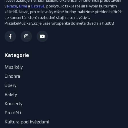
Nově rozšiřujeme naši nabídku o kalendář činoherních představení
v
Praze
,
Brně
a
Ostravě
, poskytujíc tak ještě širší výběr kulturních
zážitků. Navíc, pro milovníky vážné hudby, nabízíme přehled blížících
se koncertů, které rozhodně stojí za to navštívit.
PražskéMuzikály.cz je vaše vstupenka do světa divadla a hudby!
Kategorie
Muzikály
Činohra
Opery
Balety
Koncerty
Pro děti
Kultura pod hvězdami