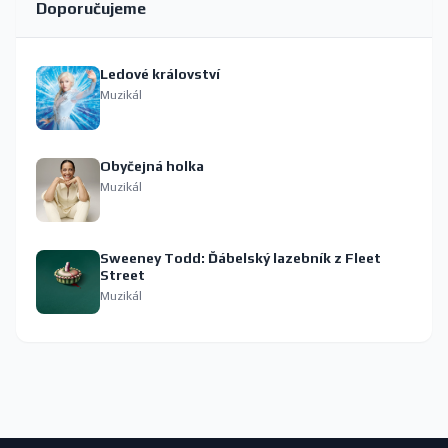
Doporučujeme
Ledové království
Muzikál
Obyčejná holka
Muzikál
Sweeney Todd: Ďábelský lazebník z Fleet
Street
Muzikál