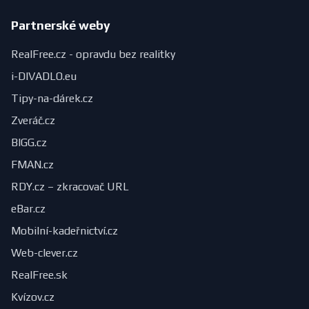
Partnerské weby
RealFree.cz - opravdu bez realitky
i-DIVADLO.eu
Tipy-na-dárek.cz
Zveráč.cz
BIGG.cz
FMAN.cz
RDY.cz – zkracovač URL
eBar.cz
Mobilní-kadeřnictví.cz
Web-clever.cz
RealFree.sk
Kvízov.cz