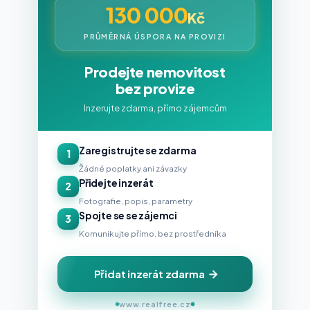
130 000
Kč
PRŮMĚRNÁ ÚSPORA NA PROVIZI
Prodejte nemovitost
bez provize
Inzerujte zdarma, přímo zájemcům
Zaregistrujte se zdarma
1
Žádné poplatky ani závazky
Přidejte inzerát
2
Fotografie, popis, parametry
Spojte se se zájemci
3
Komunikujte přímo, bez prostředníka
Přidat inzerát zdarma
www.realfree.cz