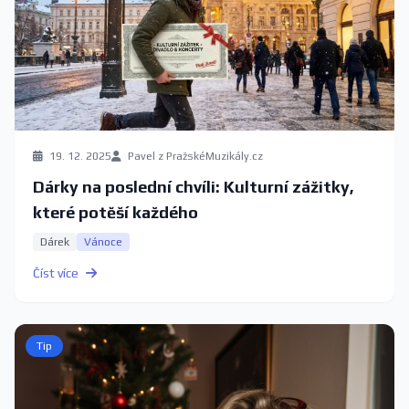
19. 12. 2025
Pavel z PražskéMuzikály.cz
Dárky na poslední chvíli: Kulturní zážitky,
které potěší každého
Dárek
Vánoce
Číst více
Tip