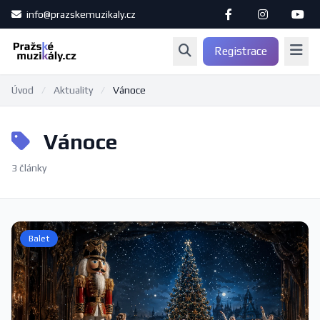
info@prazskemuzikaly.cz
Registrace
Úvod
/
Aktuality
/
Vánoce
Vánoce
3 články
Balet