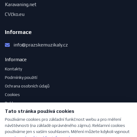
Karavaning.net
CVčko.eu
Informace
info@prazskemuzikaly.cz
Informace
Kontakty
Podmínky použití
Ochrana osobních údajů
Cookies
Reklama
Tato stránka používá cookies
Jak se obléknout do divadla
Používáme cookies pro základní funkčnost webu a pro měření
návštěvnosti (na základě oprávněného zájmu). Reklamní cookies
používáme jen s vaším souhlasem. Měření můžete kdykoli vypnout