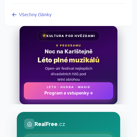
Všechny články
★
KULTURA POD HVĚZDAMI
V PROGRAMU
Noc na Karlštejně
Léto plné muzikálů
Open-air festival nejlepších
divadelních hitů pod
letní oblohou
LÉTO · HUDBA · MAGIE
Program a vstupenky
→
RealFree
.cz