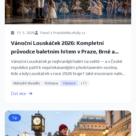
13. 5. 2026
Pavel z PražskéMuzikály.cz
Vánoční Louskáček 2026: Kompletní
průvodce baletním hitem v Praze, Brně a
Ostravě
Vánoční Louskáček je nejhranější balet na světě — a v České
republice patří k nejočekávanějším představením sezóny.
Kde a kdy Louskáček v roce 2026 hraje? Jaké inscenace nabízí
Národní divadlo, Janáčkovo divadlo a Národní divadlo
Národní divadlo
Ostrava
Vánoce
+11
moravskoslezské? Kdy rezervovat vstupenky, aby vám
nezůstaly jen poslední řady balkonu? Kompletní průvodce
Číst více
2026.
Tip