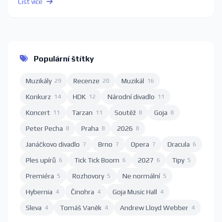
Číst více
Populární štítky
Muzikály
Recenze
Muzikál
29
20
16
Konkurz
HDK
Národní divadlo
14
12
11
Koncert
Tarzan
Soutěž
Goja
11
11
8
8
Peter Pecha
Praha
2026
8
8
8
Janáčkovo divadlo
Brno
Opera
Dracula
7
7
7
6
Ples upírů
Tick Tick Boom
2027
Tipy
6
6
6
5
Premiéra
Rozhovory
Ne normální
5
5
5
Hybernia
Činohra
Goja Music Hall
4
4
4
Sleva
Tomáš Vaněk
Andrew Lloyd Webber
4
4
4