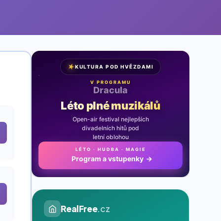
★
KULTURA POD HVĚZDAMI
V PROGRAMU
Noc na Karlštejně
Léto plné muzikálů
Open-air festival nejlepších
divadelních hitů pod
letní oblohou
LÉTO · HUDBA · MAGIE
Program a vstupenky
→
RealFree
.cz