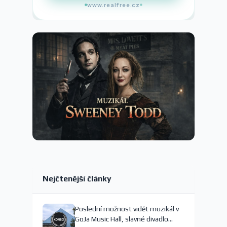
www.realfree.cz
Nejčtenější články
Poslední možnost vidět muzikál v
GoJa Music Hall, slavné divadlo