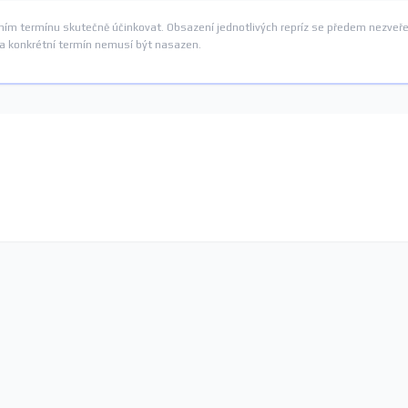
ním termínu skutečně účinkovat. Obsazení jednotlivých repríz se předem nezveře
na konkrétní termín nemusí být nasazen.