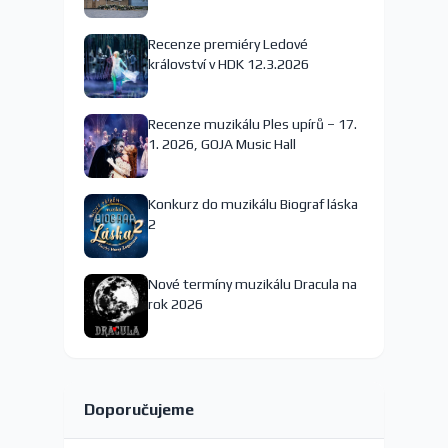
nejspíš končí
Recenze premiéry Ledové
království v HDK 12.3.2026
Recenze muzikálu Ples upírů – 17.
1. 2026, GOJA Music Hall
Konkurz do muzikálu Biograf láska
2
Nové termíny muzikálu Dracula na
rok 2026
Doporučujeme