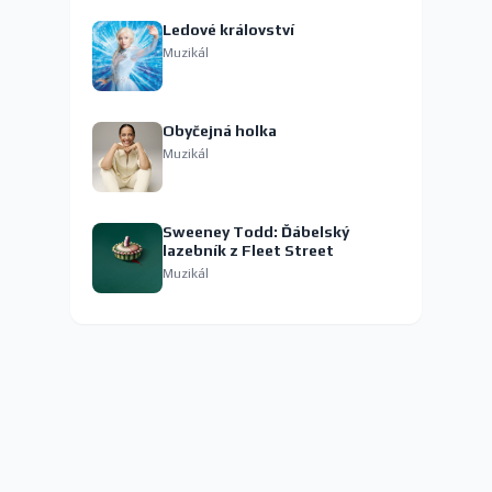
Ledové království
Muzikál
Obyčejná holka
Muzikál
Sweeney Todd: Ďábelský
lazebník z Fleet Street
Muzikál