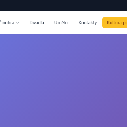
Činohra
Divadla
Umělci
Kontakty
Kultura p