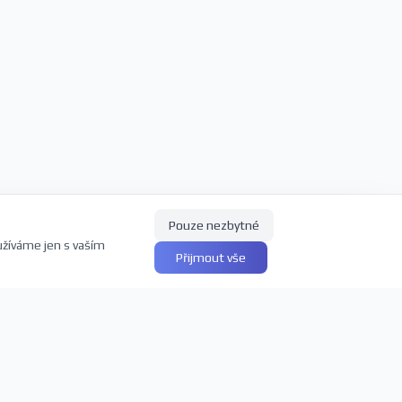
Pouze nezbytné
užíváme jen s vaším
Přijmout vše