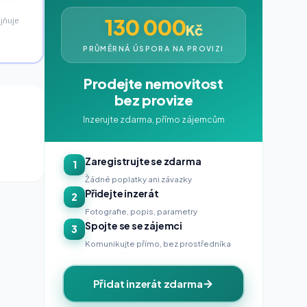
130 000
jňuje
Kč
PRŮMĚRNÁ ÚSPORA NA PROVIZI
Prodejte nemovitost
bez provize
Inzerujte zdarma, přímo zájemcům
Zaregistrujte se zdarma
1
Žádné poplatky ani závazky
Přidejte inzerát
2
Fotografie, popis, parametry
Spojte se se zájemci
3
Komunikujte přímo, bez prostředníka
Přidat inzerát zdarma