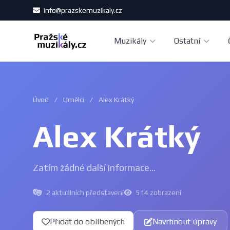
info@prazskemuzikaly.cz
Muzikály
Ostatní
Úvod
/
Umělci
/
Alex Krátký
Alex Krátký
Zatím žádné další informace...
2 aktuálních představení
514 zobrazení
Přidat do oblíbených
Navrhnout úpravy