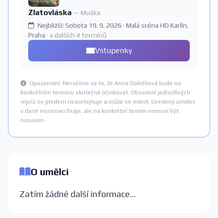
Zlatovláska
— Muška
Nejbližší: Sobota 19. 9. 2026 · Malá scéna HD Karlín,
Praha
· a dalších 4 termínů
Vstupenky
Upozornění: Neručíme za to, že Anna Dolečková bude na
konkrétním termínu skutečně účinkovat. Obsazení jednotlivých
repríz se předem nezveřejňuje a může se měnit. Uvedený umělec
v dané inscenaci hraje, ale na konkrétní termín nemusí být
nasazen.
O umělci
Zatím žádné další informace...