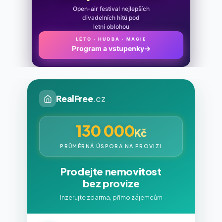
Open-air festival nejlepších
divadelních hitů pod
letní oblohou
LÉTO · HUDBA · MAGIE
Program a vstupenky
→
RealFree
.cz
130 000
Kč
PRŮMĚRNÁ ÚSPORA NA PROVIZI
Prodejte nemovitost
bez provize
Inzerujte zdarma, přímo zájemcům