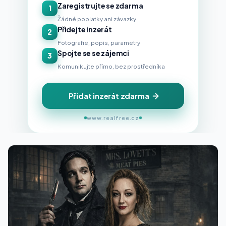
Zaregistrujte se zdarma
1
Žádné poplatky ani závazky
Přidejte inzerát
2
Fotografie, popis, parametry
Spojte se se zájemci
3
Komunikujte přímo, bez prostředníka
Přidat inzerát zdarma
www.realfree.cz