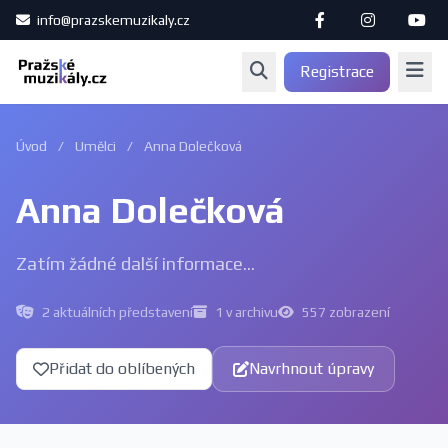
info@prazskemuzikaly.cz
Registrace
Úvod
/
Umělci
/
Anna Dolečková
Anna Dolečková
Zatím žádné další informace...
2 aktuálních představení
1 v archivu
557 zobrazení
Přidat do oblíbených
Navrhnout úpravy