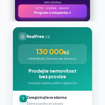
letní oblohou
LÉTO · HUDBA · MAGIE
Program a vstupenky
→
RealFree
.cz
130 000
Kč
PRŮMĚRNÁ ÚSPORA NA PROVIZI
Prodejte nemovitost
bez provize
Inzerujte zdarma, přímo zájemcům
Zaregistrujte se zdarma
1
Žádné poplatky ani závazky