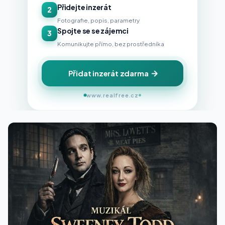
Přidejte inzerát
2
Fotografie, popis, parametry
Spojte se se zájemci
3
Komunikujte přímo, bez prostředníka
Přidat inzerát zdarma
www.realfree.cz