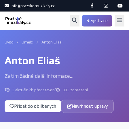
info@prazskemuzikaly.cz
Registrace
Úvod
/
Umělci
/
Anton Eliaš
Anton Eliaš
Zatím žádné další informace...
3 aktuálních představení
303 zobrazení
Přidat do oblíbených
Navrhnout úpravy