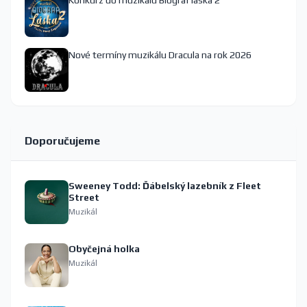
Konkurz do muzikálu Biograf láska 2
Nové termíny muzikálu Dracula na rok 2026
Doporučujeme
Sweeney Todd: Ďábelský lazebník z Fleet
Street
Muzikál
Obyčejná holka
Muzikál