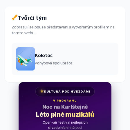
Tvůrčí tým
Zobrazují se pouze představení s vytvořeným profilem na
tomto webu.
Kolotoč
Pohybová spolupráce
★
KULTURA POD HVĚZDAMI
V PROGRAMU
Noc na Karlštejně
Léto plné muzikálů
Open-air festival nejlepších
divadelních hitů pod