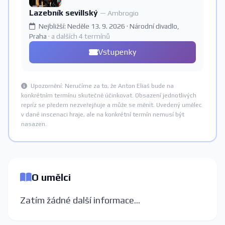
Lazebník sevillský
— Ambrogio
Nejbližší: Neděle 13. 9. 2026 · Národní divadlo,
Praha
· a dalších 4 termínů
Vstupenky
Upozornění: Neručíme za to, že Anton Eliaš bude na
konkrétním termínu skutečně účinkovat. Obsazení jednotlivých
repríz se předem nezveřejňuje a může se měnit. Uvedený umělec
v dané inscenaci hraje, ale na konkrétní termín nemusí být
nasazen.
O umělci
Zatím žádné další informace...