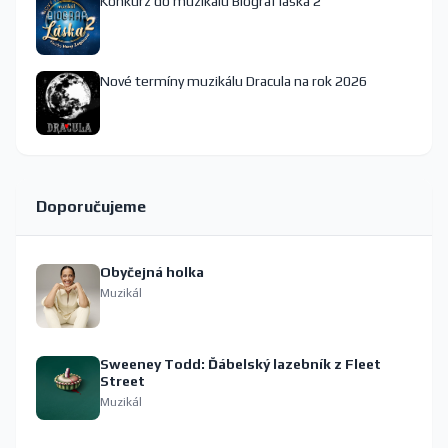
Konkurz do muzikálu Biograf láska 2
Nové termíny muzikálu Dracula na rok 2026
Doporučujeme
Obyčejná holka
Muzikál
Sweeney Todd: Ďábelský lazebník z Fleet
Street
Muzikál