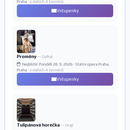
Praha
· a dalších 4 termínů
Vstupenky
Proměny
— Dafné
Nejbližší: Pondělí 28. 9. 2026 · Státní opera Praha,
Praha
· a dalších 4 termínů
Vstupenky
Tulipánová horečka
— Hrají