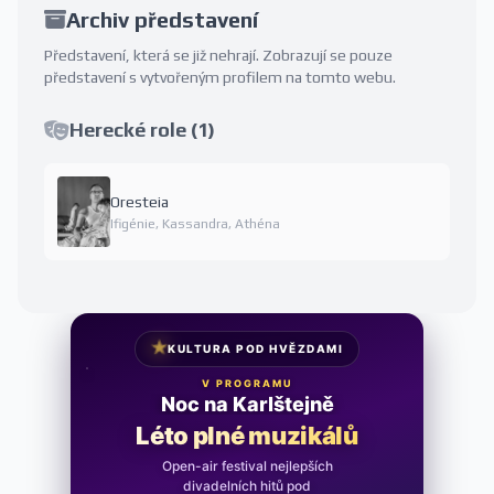
Archiv představení
Představení, která se již nehrají. Zobrazují se pouze
představení s vytvořeným profilem na tomto webu.
Herecké role (1)
Oresteia
Ifigénie, Kassandra, Athéna
★
KULTURA POD HVĚZDAMI
V PROGRAMU
Noc na Karlštejně
Léto plné muzikálů
Open-air festival nejlepších
divadelních hitů pod