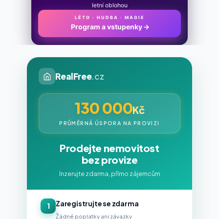
letní oblohou
LÉTO · HUDBA · MAGIE
Program a vstupenky
→
RealFree
.cz
130 000
Kč
PRŮMĚRNÁ ÚSPORA NA PROVIZI
Prodejte nemovitost
bez provize
Inzerujte zdarma, přímo zájemcům
Zaregistrujte se zdarma
1
Žádné poplatky ani závazky