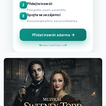
Přidejte inzerát
2
Fotografie, popis, parametry
Spojte se se zájemci
3
Komunikujte přímo, bez prostředníka
Přidat inzerát zdarma
www.realfree.cz