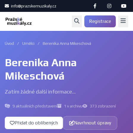
info@prazskemuzikaly.cz
Registrace
Úvod
/
Umělci
/
Berenika Anna Mikeschová
Berenika Anna
Mikeschová
Zatím žádné další informace...
9 aktuálních představení
1 v archivu
373 zobrazení
Přidat do oblíbených
Navrhnout úpravy