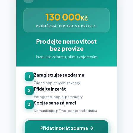
130 000
Kč
PRŮMĚRNÁ ÚSPORA NA PROVIZI
Prodejte nemovitost
bez provize
Inzerujte zdarma, přímo zájemcům
Zaregistrujte se zdarma
1
Žádné poplatky ani závazky
Přidejte inzerát
2
Fotografie, popis, parametry
Spojte se se zájemci
3
Komunikujte přímo, bez prostředníka
Přidat inzerát zdarma