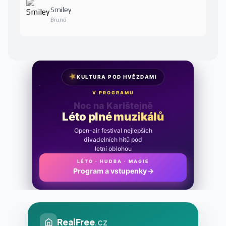
Smiley
Bruno
★
KULTURA POD HVĚZDAMI
V PROGRAMU
Noc na Karlštejně
Léto plné muzikálů
Open-air festival nejlepších
divadelních hitů pod
letní oblohou
LÉTO · HUDBA · MAGIE
Program a vstupenky
→
RealFree
.cz