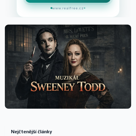
www.realfree.cz
Nejčtenější články