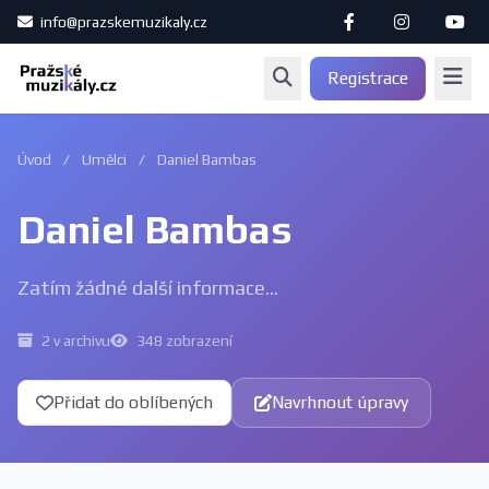
info@prazskemuzikaly.cz
Registrace
Úvod
/
Umělci
/
Daniel Bambas
Daniel Bambas
Zatím žádné další informace...
2 v archivu
348 zobrazení
Přidat do oblíbených
Navrhnout úpravy