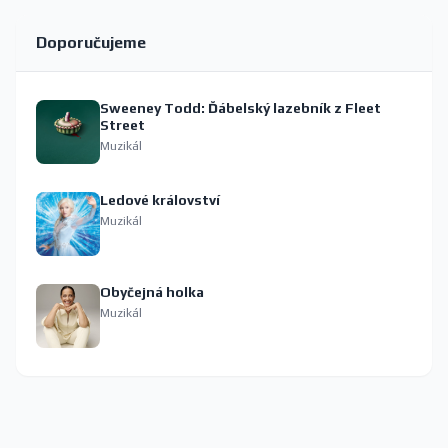
Doporučujeme
Sweeney Todd: Ďábelský lazebník z Fleet
Street
Muzikál
Ledové království
Muzikál
Obyčejná holka
Muzikál