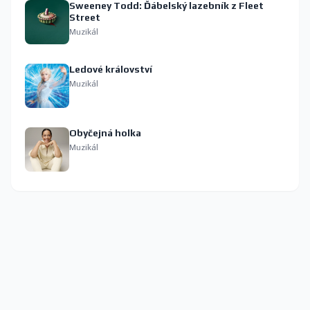
Sweeney Todd: Ďábelský lazebník z Fleet
Street
Muzikál
Ledové království
Muzikál
Obyčejná holka
Muzikál