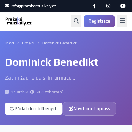
info@prazskemuzikaly.cz
Registrace
Úvod
/
Umělci
/
Dominick Benedikt
Dominick Benedikt
Zatím žádné další informace...
1 v archivu
261 zobrazení
Přidat do oblíbených
Navrhnout úpravy