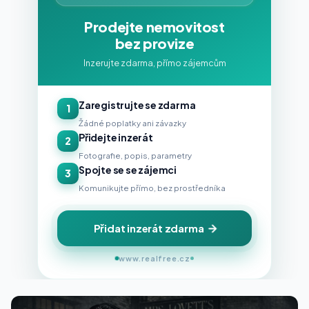
Prodejte nemovitost
bez provize
Inzerujte zdarma, přímo zájemcům
Zaregistrujte se zdarma
1
Žádné poplatky ani závazky
Přidejte inzerát
2
Fotografie, popis, parametry
Spojte se se zájemci
3
Komunikujte přímo, bez prostředníka
Přidat inzerát zdarma
www.realfree.cz