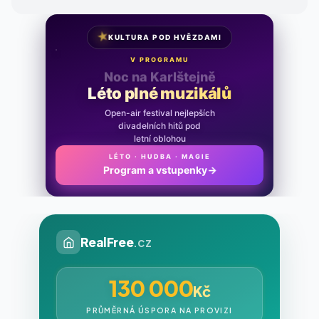
★
KULTURA POD HVĚZDAMI
V PROGRAMU
Noc na Karlštejně
Léto plné muzikálů
Open-air festival nejlepších
divadelních hitů pod
letní oblohou
LÉTO · HUDBA · MAGIE
Program a vstupenky
→
RealFree
.cz
130 000
Kč
PRŮMĚRNÁ ÚSPORA NA PROVIZI