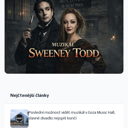
Nejčtenější články
Poslední možnost vidět muzikál v GoJa Music Hall,
slavné divadlo nejspíš končí