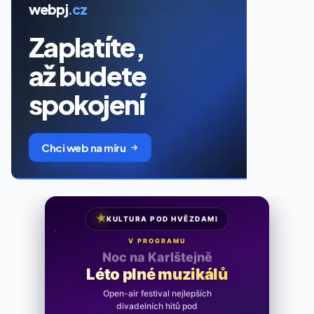
★
KULTURA POD HVĚZDAMI
V PROGRAMU
Noc na Karlštejně
Léto plné muzikálů
Open-air festival nejlepších
divadelních hitů pod