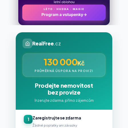
letní oblohou
LÉTO · HUDBA · MAGIE
Program a vstupenky
→
RealFree
.cz
130 000
Kč
PRŮMĚRNÁ ÚSPORA NA PROVIZI
Prodejte nemovitost
bez provize
Inzerujte zdarma, přímo zájemcům
Zaregistrujte se zdarma
1
Žádné poplatky ani závazky