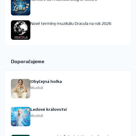
Nové termíny muzikálu Dracula na rok 2026
Doporučujeme
Obyčejná holka
Muzikál
Ledové království
Muzikál