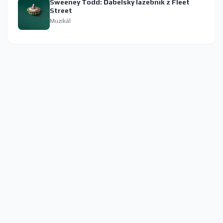
Sweeney Todd: Ďábelský lazebník z Fleet
Street
Muzikál