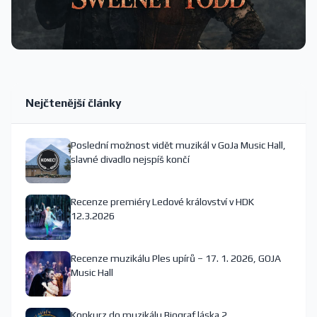
Nejčtenější články
Poslední možnost vidět muzikál v GoJa Music Hall,
slavné divadlo nejspíš končí
Recenze premiéry Ledové království v HDK
12.3.2026
Recenze muzikálu Ples upírů – 17. 1. 2026, GOJA
Music Hall
Konkurz do muzikálu Biograf láska 2