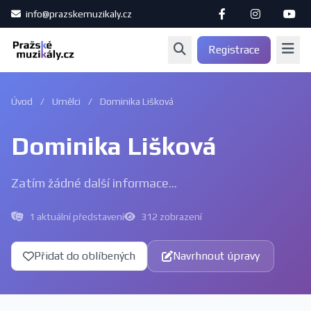
info@prazskemuzikaly.cz
Registrace
Úvod
/
Umělci
/
Dominika Lišková
Dominika Lišková
Zatím žádné další informace...
1 aktuální představení
312 zobrazení
Přidat do oblíbených
Navrhnout úpravy