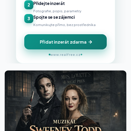
Přidejte inzerát
2
Fotografie, popis, parametry
Spojte se se zájemci
3
Komunikujte přímo, bez prostředníka
Přidat inzerát zdarma
www.realfree.cz