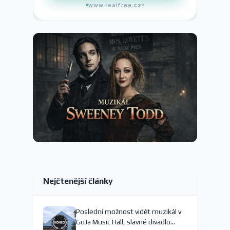
www.realfree.cz
Nejčtenější články
Poslední možnost vidět muzikál v
GoJa Music Hall, slavné divadlo