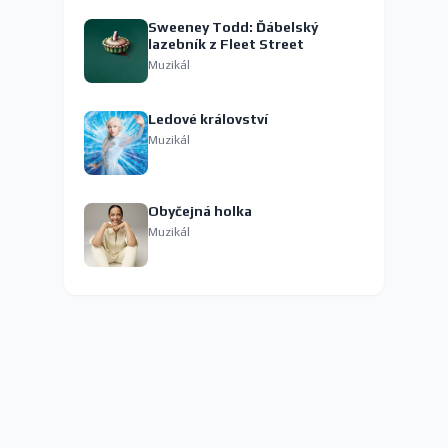
Sweeney Todd: Ďábelský
lazebník z Fleet Street
Muzikál
Ledové království
Muzikál
Obyčejná holka
Muzikál