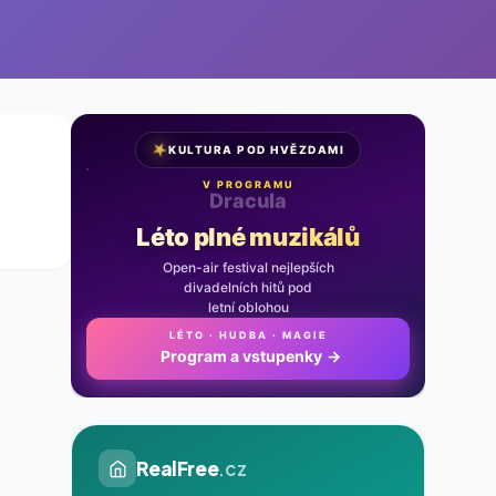
★
KULTURA POD HVĚZDAMI
V PROGRAMU
Noc na Karlštejně
Léto plné muzikálů
Open-air festival nejlepších
divadelních hitů pod
letní oblohou
LÉTO · HUDBA · MAGIE
Program a vstupenky
→
RealFree
.cz