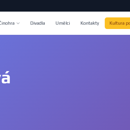
Činohra
Divadla
Umělci
Kontakty
Kultura p
vá