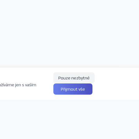
Pouze nezbytné
užíváme jen s vaším
Přijmout vše