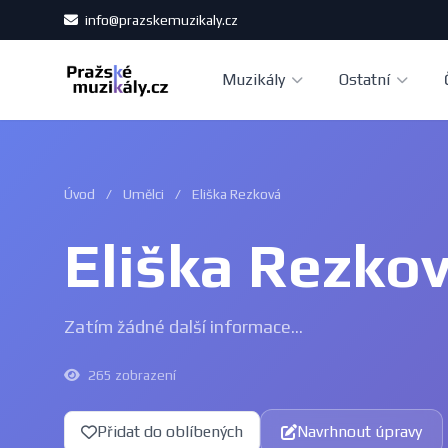
info@prazskemuzikaly.cz
Muzikály
Ostatní
Úvod
/
Umělci
/
Eliška Rezková
Eliška Rezko
Zatím žádné další informace...
265 zobrazení
Přidat do oblíbených
Navrhnout úpravy