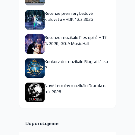
nejspíš končí
Recenze premiéry Ledové
království v HDK 12.3.2026
Recenze muzikálu Ples upírů – 17.
1. 2026, GOJA Music Hall
Konkurz do muzikálu Biograf láska
2
Nové termíny muzikálu Dracula na
rok 2026
Doporučujeme