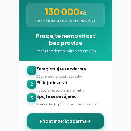
130 000
Kč
PRŮMĚRNÁ ÚSPORA NA PROVIZI
Prodejte nemovitost
bez provize
Inzerujte zdarma, přímo zájemcům
Zaregistrujte se zdarma
1
Žádné poplatky ani závazky
Přidejte inzerát
2
Fotografie, popis, parametry
Spojte se se zájemci
3
Komunikujte přímo, bez prostředníka
Přidat inzerát zdarma