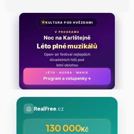
★
KULTURA POD HVĚZDAMI
V PROGRAMU
Noc na Karlštejně
Léto plné muzikálů
Open-air festival nejlepších
divadelních hitů pod
letní oblohou
LÉTO · HUDBA · MAGIE
Program a vstupenky
→
RealFree
.cz
130 000
Kč