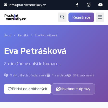
info@prazskemuzikaly.cz
Registrace
Úvod
/
Umělci
/
Eva Petrášková
Eva Petrášková
Zatím žádné další informace...
9 aktuálních představení
1 v archivu
392 zobrazení
Přidat do oblíbených
Navrhnout úpravy