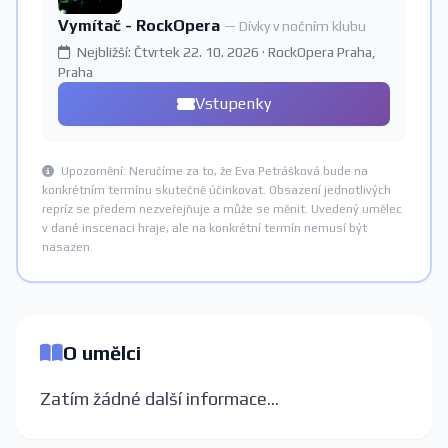
Vymítač - RockOpera
— Dívky v nočním klubu
Nejbližší: Čtvrtek 22. 10. 2026 · RockOpera Praha,
Praha
Vstupenky
Upozornění: Neručíme za to, že Eva Petrášková bude na
konkrétním termínu skutečně účinkovat. Obsazení jednotlivých
repríz se předem nezveřejňuje a může se měnit. Uvedený umělec
v dané inscenaci hraje, ale na konkrétní termín nemusí být
nasazen.
O umělci
Zatím žádné další informace...