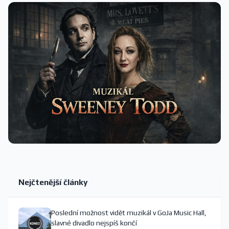
Nejčtenější články
Poslední možnost vidět muzikál v GoJa Music Hall,
slavné divadlo nejspíš končí