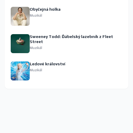
Obyčejná holka
Muzikál
Sweeney Todd: Ďábelský lazebník z Fleet
Street
Muzikál
Ledové království
Muzikál