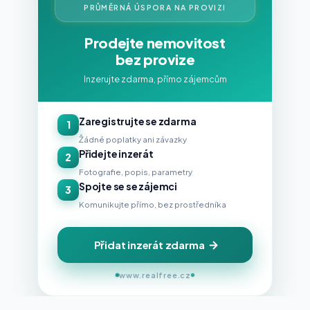
PRŮMĚRNÁ ÚSPORA NA PROVIZI
Prodejte nemovitost
bez provize
Inzerujte zdarma, přímo zájemcům
Zaregistrujte se zdarma
1
Žádné poplatky ani závazky
Přidejte inzerát
2
Fotografie, popis, parametry
Spojte se se zájemci
3
Komunikujte přímo, bez prostředníka
Přidat inzerát zdarma
www.realfree.cz