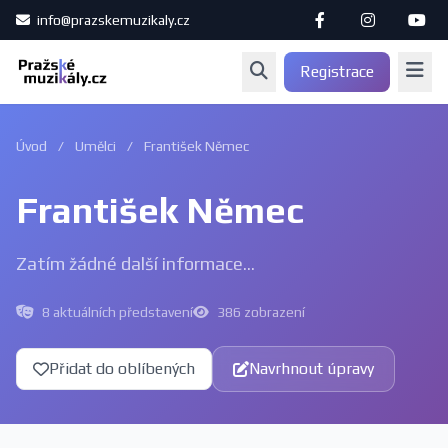
info@prazskemuzikaly.cz
Registrace
Úvod
/
Umělci
/
František Němec
František Němec
Zatím žádné další informace...
8 aktuálních představení
386 zobrazení
Přidat do oblíbených
Navrhnout úpravy