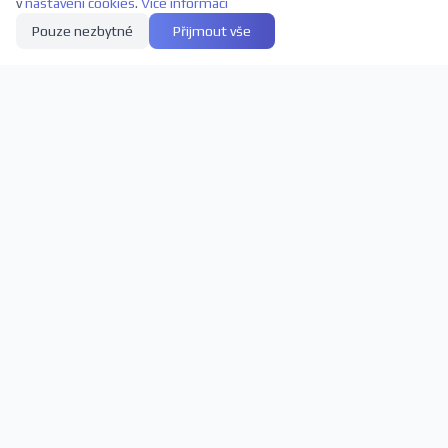
v
nastavení cookies
.
Více informací
Pouze nezbytné
Přijmout vše