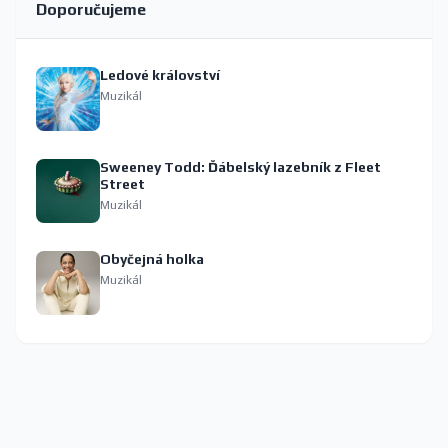
Doporučujeme
Ledové království
Muzikál
Sweeney Todd: Ďábelský lazebník z Fleet
Street
Muzikál
Obyčejná holka
Muzikál