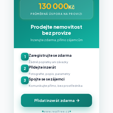
130 000
Kč
PRŮMĚRNÁ ÚSPORA NA PROVIZI
Prodejte nemovitost
bez provize
Inzerujte zdarma, přímo zájemcům
Zaregistrujte se zdarma
1
Žádné poplatky ani závazky
Přidejte inzerát
2
Fotografie, popis, parametry
Spojte se se zájemci
3
Komunikujte přímo, bez prostředníka
Přidat inzerát zdarma
www.realfree.cz