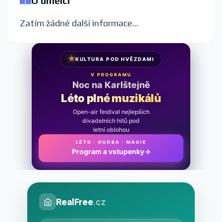
O umělci
Zatím žádné další informace...
★
KULTURA POD HVĚZDAMI
V PROGRAMU
Noc na Karlštejně
Léto plné muzikálů
Open-air festival nejlepších
divadelních hitů pod
letní oblohou
LÉTO · HUDBA · MAGIE
Program a vstupenky
→
RealFree
.cz