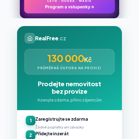
LÉTO · HUDBA · MAGIE
Program a vstupenky
→
RealFree
.cz
130 000
Kč
PRŮMĚRNÁ ÚSPORA NA PROVIZI
Prodejte nemovitost
bez provize
Inzerujte zdarma, přímo zájemcům
Zaregistrujte se zdarma
1
Žádné poplatky ani závazky
Přidejte inzerát
2