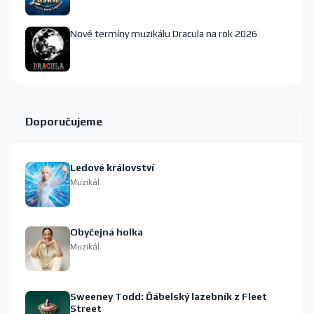
Nové termíny muzikálu Dracula na rok 2026
Doporučujeme
Ledové království
Muzikál
Obyčejná holka
Muzikál
Sweeney Todd: Ďábelský lazebník z Fleet
Street