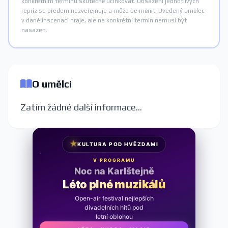
konkrétním termínu skutečně účinkovat. Obsazení jednotlivých
repríz se předem nezveřejňuje a může se měnit. Uvedený umělec
v dané inscenaci hraje, ale na konkrétní termín nemusí být
nasazen.
O umělci
Zatím žádné další informace...
★
KULTURA POD HVĚZDAMI
V PROGRAMU
Noc na Karlštejně
Léto plné muzikálů
Open-air festival nejlepších
divadelních hitů pod
letní oblohou