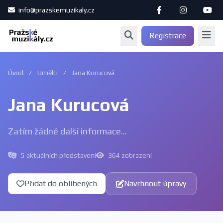
info@prazskemuzikaly.cz
Registrace
Úvod
/
Umělci
/
Jana Kurucová
Jana Kurucová
Zatím žádné další informace...
5 aktuálních představení
364 zobrazení
Přidat do oblíbených
Navrhnout úpravy