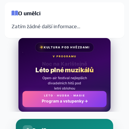
O umělci
Zatím žádné další informace...
★
KULTURA POD HVĚZDAMI
V PROGRAMU
Noc na Karlštejně
Léto plné muzikálů
Open-air festival nejlepších
divadelních hitů pod
letní oblohou
LÉTO · HUDBA · MAGIE
Program a vstupenky
→