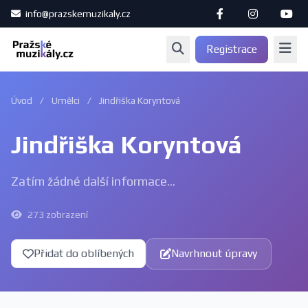
info@prazskemuzikaly.cz
Registrace
Úvod
/
Umělci
/
Jindřiška Koryntová
Jindřiška Koryntová
Zatím žádné další informace...
273 zobrazení
Přidat do oblíbených
Navrhnout úpravy