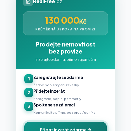
RealFree
.cz
130 000
Kč
PRŮMĚRNÁ ÚSPORA NA PROVIZI
Prodejte nemovitost
bez provize
Inzerujte zdarma, přímo zájemcům
Zaregistrujte se zdarma
1
Žádné poplatky ani závazky
Přidejte inzerát
2
Fotografie, popis, parametry
Spojte se se zájemci
3
Komunikujte přímo, bez prostředníka
Přidat inzerát zdarma