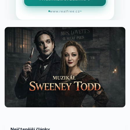
www.realfree.cz
Nejčtenější články