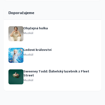
Doporučujeme
Obyčejná holka
Muzikál
Ledové království
Muzikál
Sweeney Todd: Ďábelský lazebník z Fleet
Street
Muzikál