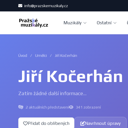
info@prazskemuzikaly.cz
Muzikály
Ostatní
Úvod
/
Umělci
/
Jiří Kočerhán
Jiří Kočerhán
Zatím žádné další informace...
2 aktuálních představení
341 zobrazení
Přidat do oblíbených
Navrhnout úpravy