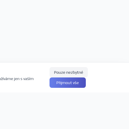
Pouze nezbytné
užíváme jen s vaším
Přijmout vše