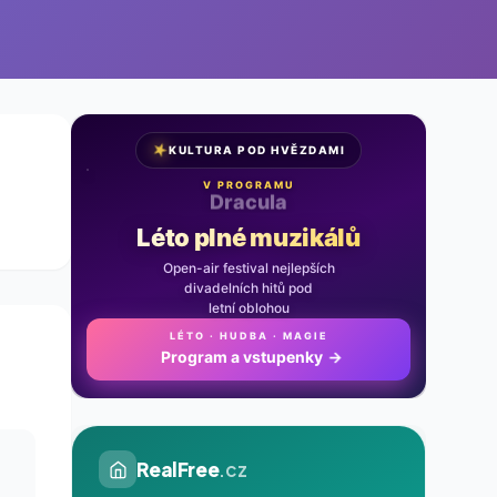
★
KULTURA POD HVĚZDAMI
V PROGRAMU
Noc na Karlštejně
Léto plné muzikálů
Open-air festival nejlepších
divadelních hitů pod
letní oblohou
LÉTO · HUDBA · MAGIE
Program a vstupenky
→
RealFree
.cz