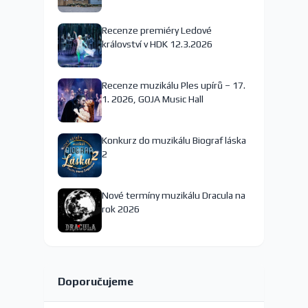
nejspíš končí
Recenze premiéry Ledové
království v HDK 12.3.2026
Recenze muzikálu Ples upírů – 17.
1. 2026, GOJA Music Hall
Konkurz do muzikálu Biograf láska
2
Nové termíny muzikálu Dracula na
rok 2026
Doporučujeme