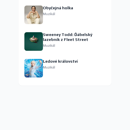
Obyčejná holka
Muzikál
Sweeney Todd: Ďábelský
lazebník z Fleet Street
Muzikál
Ledové království
Muzikál