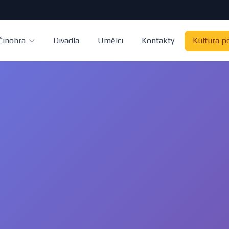
Činohra
Divadla
Umělci
Kontakty
Kultura p