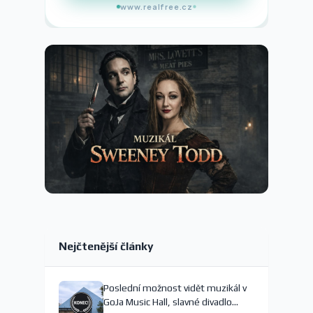
www.realfree.cz
Nejčtenější články
Poslední možnost vidět muzikál v
GoJa Music Hall, slavné divadlo