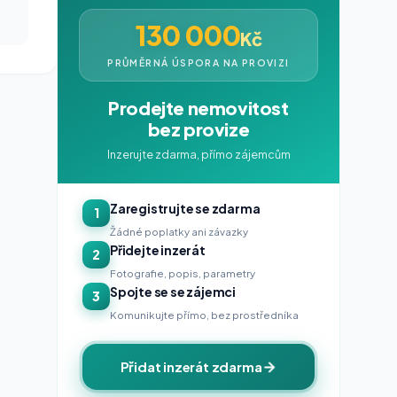
130 000
Kč
PRŮMĚRNÁ ÚSPORA NA PROVIZI
Prodejte nemovitost
bez provize
Inzerujte zdarma, přímo zájemcům
Zaregistrujte se zdarma
1
Žádné poplatky ani závazky
Přidejte inzerát
2
Fotografie, popis, parametry
Spojte se se zájemci
3
Komunikujte přímo, bez prostředníka
Přidat inzerát zdarma