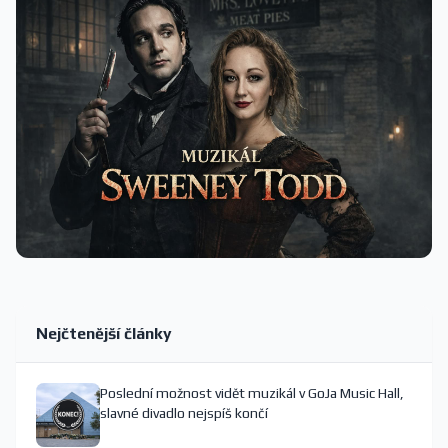
Nejčtenější články
Poslední možnost vidět muzikál v GoJa Music Hall,
slavné divadlo nejspíš končí