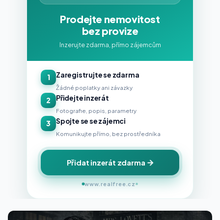
Prodejte nemovitost
bez provize
Inzerujte zdarma, přímo zájemcům
Zaregistrujte se zdarma
1
Žádné poplatky ani závazky
Přidejte inzerát
2
Fotografie, popis, parametry
Spojte se se zájemci
3
Komunikujte přímo, bez prostředníka
Přidat inzerát zdarma
www.realfree.cz