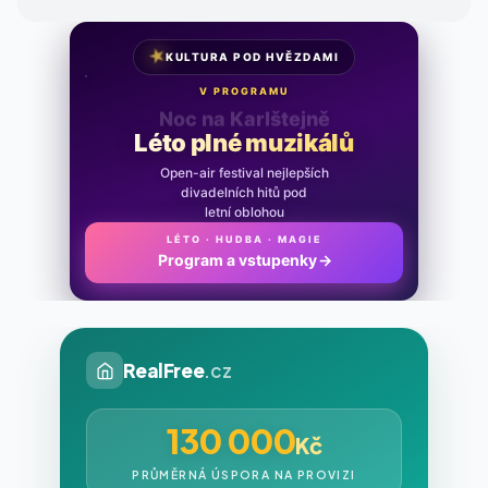
★
KULTURA POD HVĚZDAMI
V PROGRAMU
Noc na Karlštejně
Léto plné muzikálů
Open-air festival nejlepších
divadelních hitů pod
letní oblohou
LÉTO · HUDBA · MAGIE
Program a vstupenky
→
RealFree
.cz
130 000
Kč
PRŮMĚRNÁ ÚSPORA NA PROVIZI