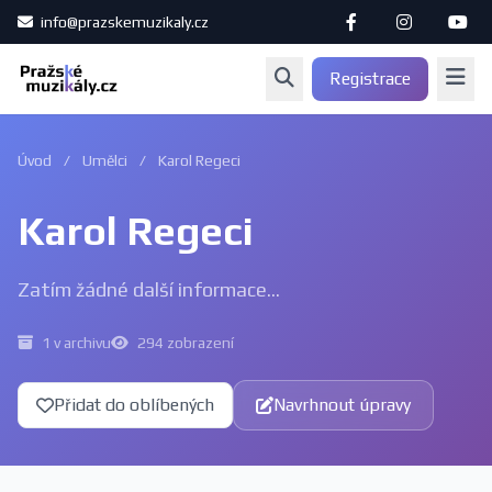
info@prazskemuzikaly.cz
Registrace
Úvod
/
Umělci
/
Karol Regeci
Karol Regeci
Zatím žádné další informace...
1 v archivu
294 zobrazení
Přidat do oblíbených
Navrhnout úpravy