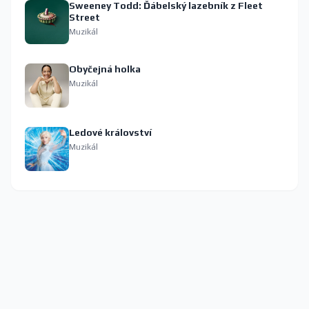
Sweeney Todd: Ďábelský lazebník z Fleet
Street
Muzikál
Obyčejná holka
Muzikál
Ledové království
Muzikál