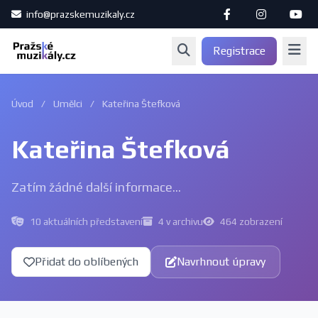
info@prazskemuzikaly.cz
Registrace
Úvod
/
Umělci
/
Kateřina Štefková
Kateřina Štefková
Zatím žádné další informace...
10 aktuálních představení
4 v archivu
464 zobrazení
Přidat do oblíbených
Navrhnout úpravy