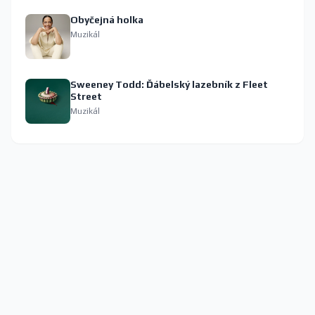
Obyčejná holka
Muzikál
Sweeney Todd: Ďábelský lazebník z Fleet
Street
Muzikál