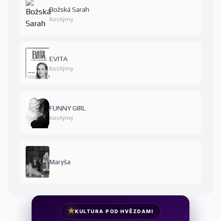
Božská Sarah
Kostýmy
EVITA
Kostýmy
FUNNY GIRL
Kostýmy
Maryša
★
KULTURA POD HVĚZDAMI