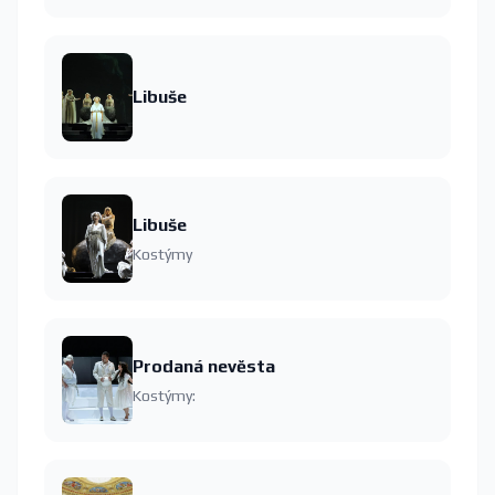
Libuše
Libuše
Kostýmy
Prodaná nevěsta
Kostýmy: