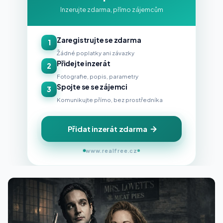
Inzerujte zdarma, přímo zájemcům
Zaregistrujte se zdarma
1
Žádné poplatky ani závazky
Přidejte inzerát
2
Fotografie, popis, parametry
Spojte se se zájemci
3
Komunikujte přímo, bez prostředníka
Přidat inzerát zdarma
www.realfree.cz