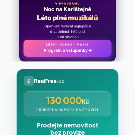
V PROGRAMU
Noc na Karlštejně
Léto plné muzikálů
Open-air festival nejlepších
divadelních hitů pod
letní oblohou
LÉTO · HUDBA · MAGIE
Program a vstupenky
→
RealFree
.cz
130 000
Kč
PRŮMĚRNÁ ÚSPORA NA PROVIZI
Prodejte nemovitost
bez provize