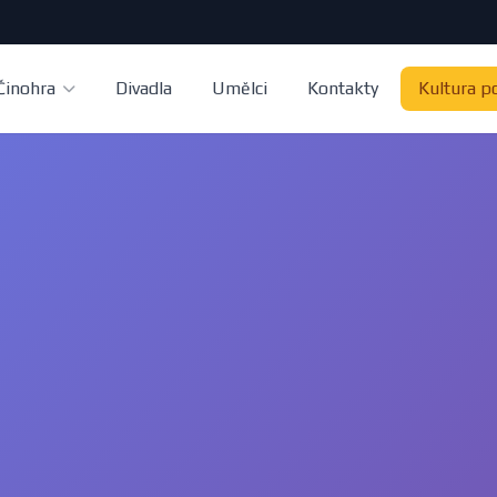
Činohra
Divadla
Umělci
Kontakty
Kultura p