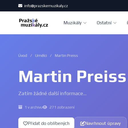
info@prazskemuzikaly.cz
Muzikály
Ostatní
Úvod
/
Umělci
/
Martin Preiss
Martin Preiss
Zatím žádné další informace...
1 v archivu
271 zobrazení
Přidat do oblíbených
Navrhnout úpravy