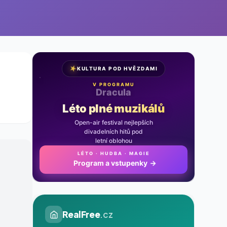
★
KULTURA POD HVĚZDAMI
V PROGRAMU
Noc na Karlštejně
Léto plné muzikálů
Open-air festival nejlepších
divadelních hitů pod
letní oblohou
LÉTO · HUDBA · MAGIE
Program a vstupenky
→
RealFree
.cz