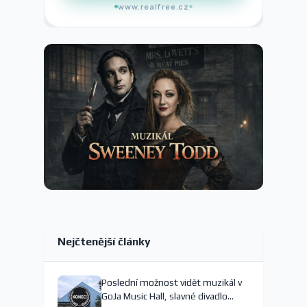
www.realfree.cz
Nejčtenější články
Poslední možnost vidět muzikál v
GoJa Music Hall, slavné divadlo