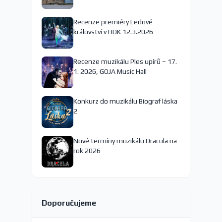
nejspíš končí
Recenze premiéry Ledové
království v HDK 12.3.2026
Recenze muzikálu Ples upírů – 17.
1. 2026, GOJA Music Hall
Konkurz do muzikálu Biograf láska
2
Nové termíny muzikálu Dracula na
rok 2026
Doporučujeme