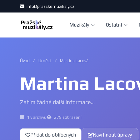
info@prazskemuzikaly.cz
Muzikály
Ostatní
Úvod
/
Umělci
/
Martina Lacová
Martina Laco
Zatím žádné další informace...
1 v archivu
279 zobrazení
Přidat do oblíbených
Navrhnout úpravy