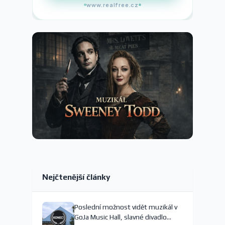
www.realfree.cz
Nejčtenější články
Poslední možnost vidět muzikál v
GoJa Music Hall, slavné divadlo