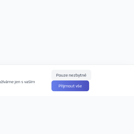
Pouze nezbytné
užíváme jen s vaším
Přijmout vše