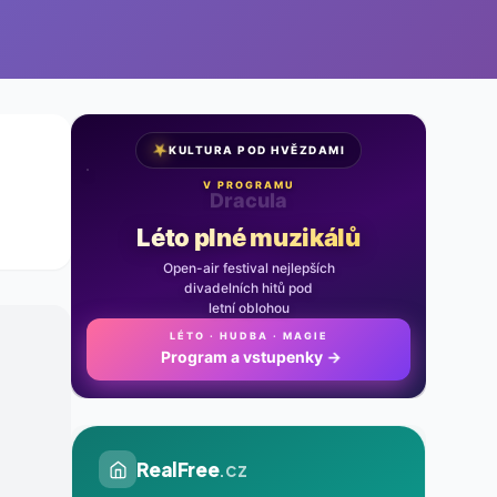
★
KULTURA POD HVĚZDAMI
V PROGRAMU
Noc na Karlštejně
Léto plné muzikálů
Open-air festival nejlepších
divadelních hitů pod
letní oblohou
LÉTO · HUDBA · MAGIE
Program a vstupenky
→
RealFree
.cz