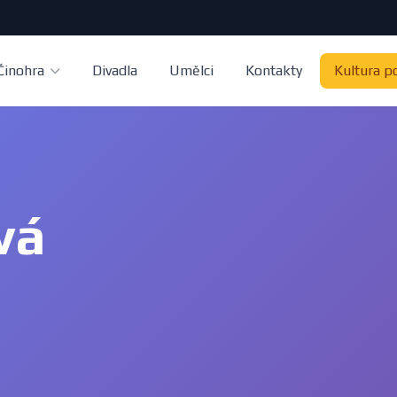
Činohra
Divadla
Umělci
Kontakty
Kultura p
vá