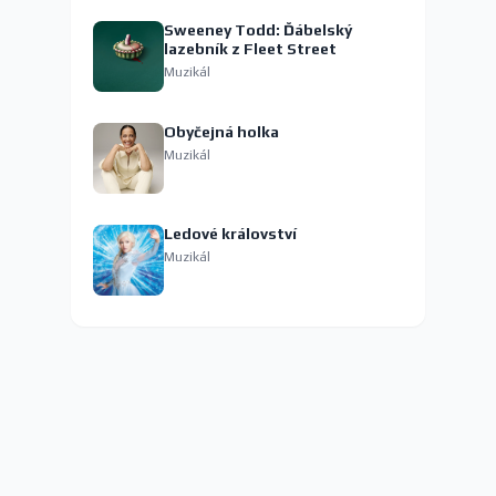
Sweeney Todd: Ďábelský
lazebník z Fleet Street
Muzikál
Obyčejná holka
Muzikál
Ledové království
Muzikál