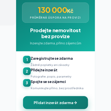
130 000
Kč
PRŮMĚRNÁ ÚSPORA NA PROVIZI
Prodejte nemovitost
bez provize
Inzerujte zdarma, přímo zájemcům
Zaregistrujte se zdarma
1
Žádné poplatky ani závazky
Přidejte inzerát
2
Fotografie, popis, parametry
Spojte se se zájemci
3
Komunikujte přímo, bez prostředníka
Přidat inzerát zdarma