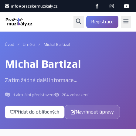
info@prazskemuzikaly.cz
Registrace
Úvod
/
Umělci
/
Michal Bartizal
Michal Bartizal
Zatím žádné další informace...
1 aktuální představení
284 zobrazení
Přidat do oblíbených
Navrhnout úpravy