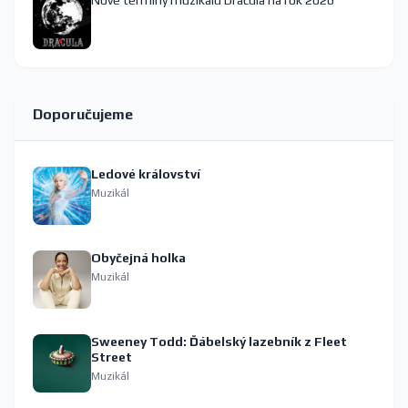
Nové termíny muzikálu Dracula na rok 2026
Doporučujeme
Ledové království
Muzikál
Obyčejná holka
Muzikál
Sweeney Todd: Ďábelský lazebník z Fleet
Street
Muzikál