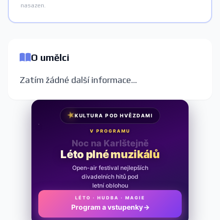
nasazen.
O umělci
Zatím žádné další informace...
★
KULTURA POD HVĚZDAMI
V PROGRAMU
Noc na Karlštejně
Léto plné muzikálů
Open-air festival nejlepších
divadelních hitů pod
letní oblohou
LÉTO · HUDBA · MAGIE
Program a vstupenky
→