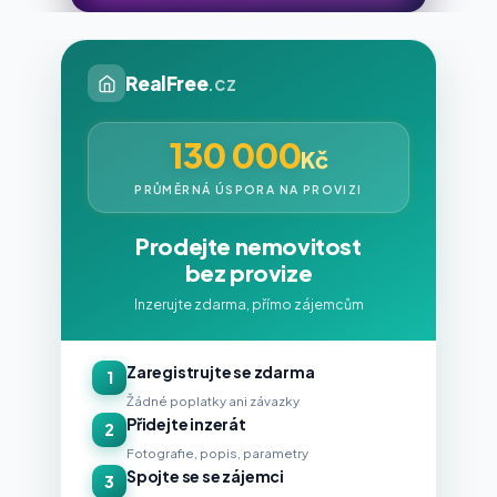
RealFree
.cz
130 000
Kč
PRŮMĚRNÁ ÚSPORA NA PROVIZI
Prodejte nemovitost
bez provize
Inzerujte zdarma, přímo zájemcům
Zaregistrujte se zdarma
1
Žádné poplatky ani závazky
Přidejte inzerát
2
Fotografie, popis, parametry
Spojte se se zájemci
3