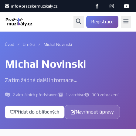
info@prazskemuzikaly.cz
Registrace
Úvod
/
Umělci
/
Michal Novinski
Michal Novinski
Zatím žádné další informace...
2 aktuálních představení
1 v archivu
309 zobrazení
Přidat do oblíbených
Navrhnout úpravy