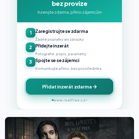
bez provize
Inzerujte zdarma, přímo zájemcům
Zaregistrujte se zdarma
1
Žádné poplatky ani závazky
Přidejte inzerát
2
Fotografie, popis, parametry
Spojte se se zájemci
3
Komunikujte přímo, bez prostředníka
Přidat inzerát zdarma
www.realfree.cz