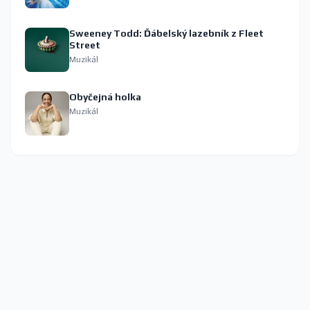
Sweeney Todd: Ďábelský lazebník z Fleet
Street
Muzikál
Obyčejná holka
Muzikál