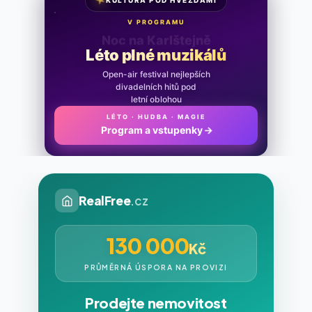
★
KULTURA POD HVĚZDAMI
V PROGRAMU
Noc na Karlštejně
Léto plné muzikálů
Open-air festival nejlepších
divadelních hitů pod
letní oblohou
LÉTO · HUDBA · MAGIE
Program a vstupenky
→
RealFree
.cz
130 000
Kč
PRŮMĚRNÁ ÚSPORA NA PROVIZI
Prodejte nemovitost