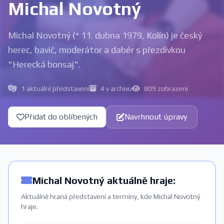
Michal Novotný
Michal Novotný (* 11. dubna 1979, Kolín) je český
herec, bavič, moderátor a dabér s přezdívkou
"Herecká bonsaj".
1 aktuální představení
4 v archivu
809 zobrazení
Přidat do oblíbených
Navrhnout úpravy
Michal Novotný aktuálně hraje:
Aktuálně hraná představení a termíny, kde Michal Novotný
hraje.