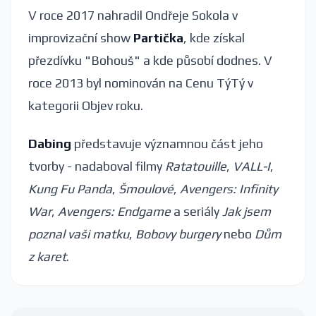
V roce 2017 nahradil Ondřeje Sokola v
improvizační show
Partička
, kde získal
přezdívku "Bohouš" a kde působí dodnes. V
roce 2013 byl nominován na Cenu TýTý v
kategorii Objev roku.
Dabing
představuje významnou část jeho
tvorby - nadaboval filmy
Ratatouille
,
VALL-I
,
Kung Fu Panda
,
Šmoulové
,
Avengers: Infinity
War
,
Avengers: Endgame
a seriály
Jak jsem
poznal vaši matku
,
Bobovy burgery
nebo
Dům
z karet
.