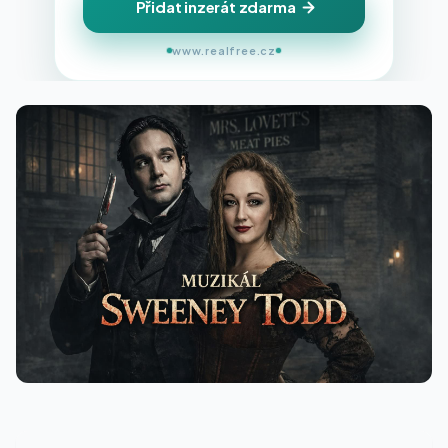
Přidat inzerát zdarma
www.realfree.cz