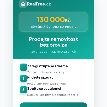
RealFree
.cz
130 000
Kč
PRŮMĚRNÁ ÚSPORA NA PROVIZI
Prodejte nemovitost
bez provize
Inzerujte zdarma, přímo zájemcům
Zaregistrujte se zdarma
1
Žádné poplatky ani závazky
Přidejte inzerát
2
Fotografie, popis, parametry
Spojte se se zájemci
3
Komunikujte přímo, bez prostředníka