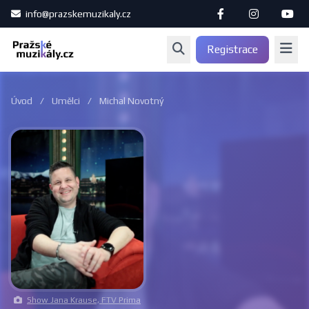
info@prazskemuzikaly.cz
Registrace
Úvod
/
Umělci
/
Michal Novotný
Show Jana Krause, FTV Prima