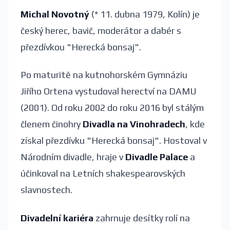
Michal Novotný
(* 11. dubna 1979, Kolín) je
český herec, bavič, moderátor a dabér s
přezdívkou "Herecká bonsaj".
Po maturitě na kutnohorském Gymnáziu
Jiřího Ortena vystudoval herectví na DAMU
(2001). Od roku 2002 do roku 2016 byl stálým
členem činohry
Divadla na Vinohradech
, kde
získal přezdívku "Herecká bonsaj". Hostoval v
Národním divadle, hraje v
Divadle Palace
a
účinkoval na Letních shakespearovských
slavnostech.
Divadelní kariéra
zahrnuje desítky rolí na