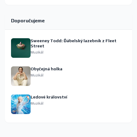
Doporučujeme
Sweeney Todd: Ďábelský lazebník z Fleet
Street
Muzikál
Obyčejná holka
Muzikál
Ledové království
Muzikál