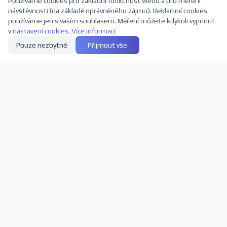
Používáme cookies pro základní funkčnost webu a pro měření
návštěvnosti (na základě oprávněného zájmu). Reklamní cookies
používáme jen s vaším souhlasem. Měření můžete kdykoli vypnout
v
nastavení cookies
.
Více informací
Pouze nezbytné
Přijmout vše