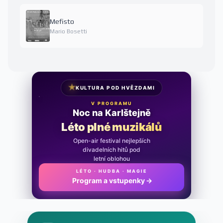
Mefisto
Mario Bosetti
★
KULTURA POD HVĚZDAMI
V PROGRAMU
Noc na Karlštejně
Léto plné muzikálů
Open-air festival nejlepších
divadelních hitů pod
letní oblohou
LÉTO · HUDBA · MAGIE
Program a vstupenky
→