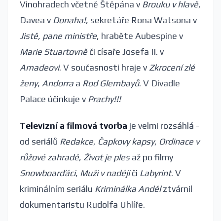
Vinohradech včetně Štěpána v
Brouku v hlavě
,
Davea v
Donaha!
, sekretáře Rona Watsona v
Jistě, pane ministře
, hraběte Aubespine v
Marie Stuartovně
či císaře Josefa II. v
Amadeovi
. V současnosti hraje v
Zkrocení zlé
ženy
,
Andorra
a
Rod Glembayů
. V Divadle
Palace účinkuje v
Prachy!!!
Televizní a filmová tvorba
je velmi rozsáhlá -
od seriálů
Redakce
,
Čapkovy kapsy
,
Ordinace v
růžové zahradě
,
Život je ples
až po filmy
Snowboarďáci
,
Muži v naději
či
Labyrint
. V
kriminálním seriálu
Kriminálka Anděl
ztvárnil
dokumentaristu Rudolfa Uhlíře.