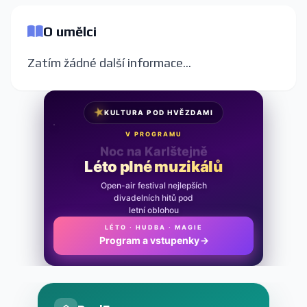
O umělci
Zatím žádné další informace...
★
KULTURA POD HVĚZDAMI
V PROGRAMU
Noc na Karlštejně
Léto plné muzikálů
Open-air festival nejlepších
divadelních hitů pod
letní oblohou
LÉTO · HUDBA · MAGIE
Program a vstupenky
→