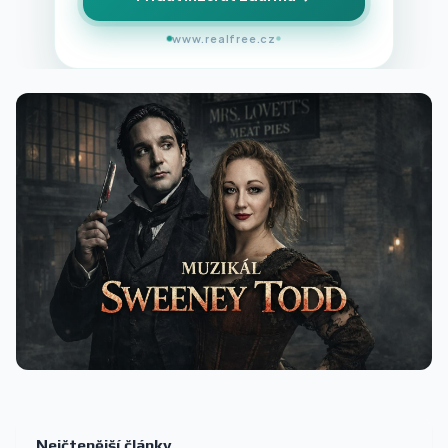
www.realfree.cz
Nejčtenější články