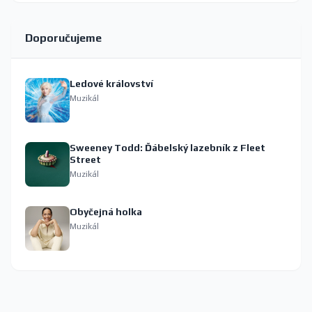
Doporučujeme
Ledové království
Muzikál
Sweeney Todd: Ďábelský lazebník z Fleet
Street
Muzikál
Obyčejná holka
Muzikál