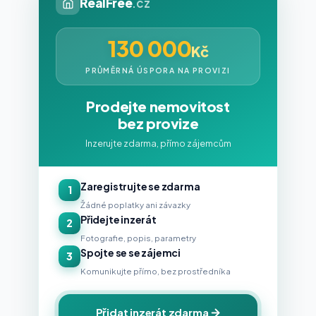
RealFree
.cz
130 000
Kč
PRŮMĚRNÁ ÚSPORA NA PROVIZI
Prodejte nemovitost
bez provize
Inzerujte zdarma, přímo zájemcům
Zaregistrujte se zdarma
1
Žádné poplatky ani závazky
Přidejte inzerát
2
Fotografie, popis, parametry
Spojte se se zájemci
3
Komunikujte přímo, bez prostředníka
Přidat inzerát zdarma