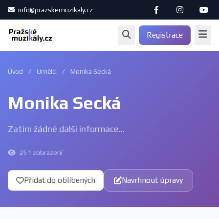
info@prazskemuzikaly.cz
Registrace
Úvod
/
Umělci
/
Monika Secká
Monika Secká
Zatím žádné další informace...
251 zobrazení
Přidat do oblíbených
Navrhnout úpravy