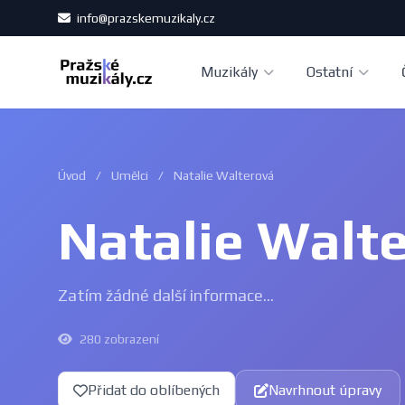
info@prazskemuzikaly.cz
Muzikály
Ostatní
Úvod
/
Umělci
/
Natalie Walterová
Natalie Walt
Zatím žádné další informace...
280 zobrazení
Přidat do oblíbených
Navrhnout úpravy