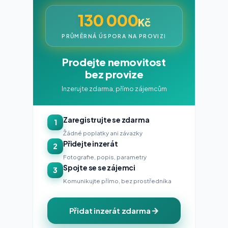
130 000
Kč
PRŮMĚRNÁ ÚSPORA NA PROVIZI
Prodejte nemovitost
bez provize
Inzerujte zdarma, přímo zájemcům
Zaregistrujte se zdarma
1
Žádné poplatky ani závazky
Přidejte inzerát
2
Fotografie, popis, parametry
Spojte se se zájemci
3
Komunikujte přímo, bez prostředníka
Přidat inzerát zdarma