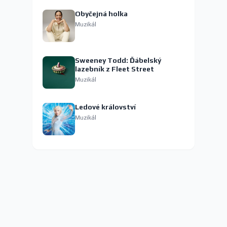
Obyčejná holka
Muzikál
Sweeney Todd: Ďábelský
lazebník z Fleet Street
Muzikál
Ledové království
Muzikál