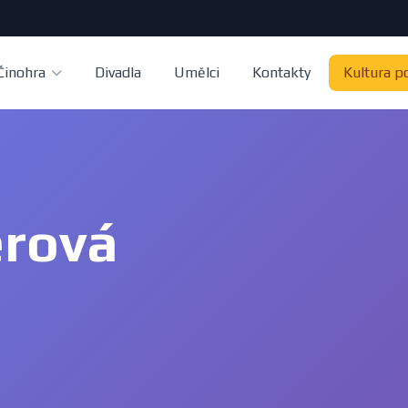
Činohra
Divadla
Umělci
Kontakty
Kultura p
erová