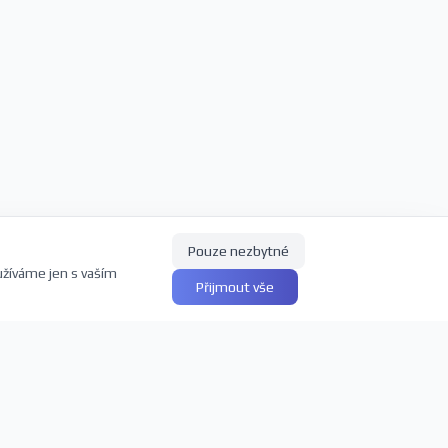
Pouze nezbytné
užíváme jen s vaším
Přijmout vše