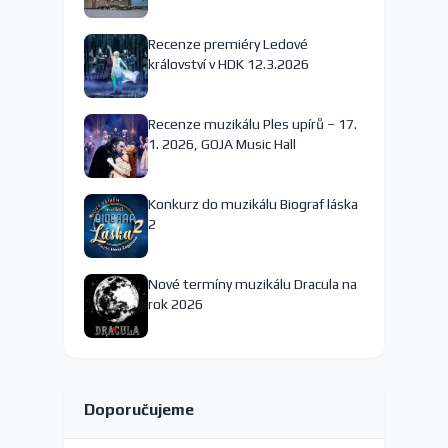
nejspíš končí
Recenze premiéry Ledové
království v HDK 12.3.2026
Recenze muzikálu Ples upírů – 17.
1. 2026, GOJA Music Hall
Konkurz do muzikálu Biograf láska
2
Nové termíny muzikálu Dracula na
rok 2026
Doporučujeme