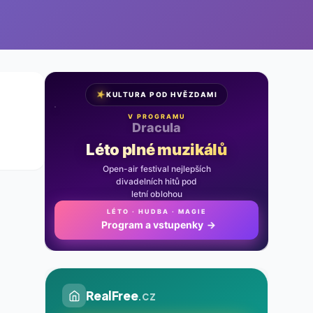
★
KULTURA POD HVĚZDAMI
V PROGRAMU
Noc na Karlštejně
Léto plné muzikálů
Open-air festival nejlepších
divadelních hitů pod
letní oblohou
LÉTO · HUDBA · MAGIE
Program a vstupenky
→
RealFree
.cz