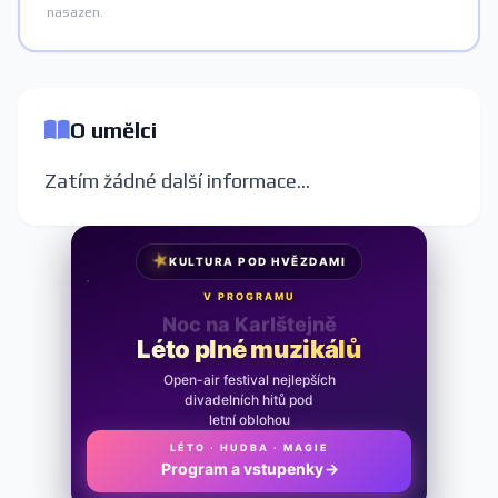
nasazen.
O umělci
Zatím žádné další informace...
★
KULTURA POD HVĚZDAMI
V PROGRAMU
Noc na Karlštejně
Léto plné muzikálů
Open-air festival nejlepších
divadelních hitů pod
letní oblohou
LÉTO · HUDBA · MAGIE
Program a vstupenky
→