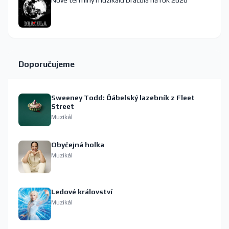
Nové termíny muzikálu Dracula na rok 2026
Doporučujeme
Sweeney Todd: Ďábelský lazebník z Fleet
Street
Muzikál
Obyčejná holka
Muzikál
Ledové království
Muzikál