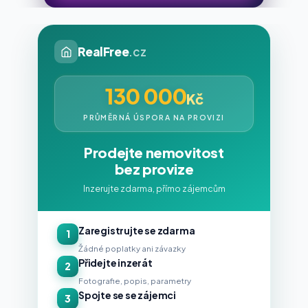
RealFree
.cz
130 000
Kč
PRŮMĚRNÁ ÚSPORA NA PROVIZI
Prodejte nemovitost
bez provize
Inzerujte zdarma, přímo zájemcům
Zaregistrujte se zdarma
1
Žádné poplatky ani závazky
Přidejte inzerát
2
Fotografie, popis, parametry
Spojte se se zájemci
3