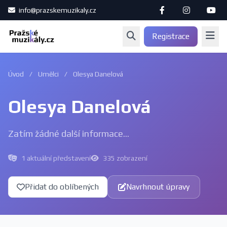
info@prazskemuzikaly.cz
Registrace
Úvod
/
Umělci
/
Olesya Danelová
Olesya Danelová
Zatím žádné další informace...
1 aktuální představení
335 zobrazení
Přidat do oblíbených
Navrhnout úpravy