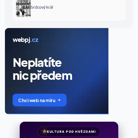
Srdcový král
★
KULTURA POD HVĚZDAMI