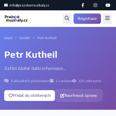
info@prazskemuzikaly.cz
Registrace
Úvod
/
Umělci
/
Petr Kutheil
Petr Kutheil
Zatím žádné další informace...
4 aktuálních představení
2 v archivu
329 zobrazení
Přidat do oblíbených
Navrhnout úpravy