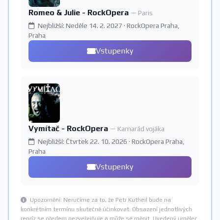
Romeo & Julie - RockOpera
— Paris
Nejbližší: Neděle 14. 2. 2027 · RockOpera Praha,
Praha
Vstupenky
Vymítač - RockOpera
— Kamarád vojáka
Nejbližší: Čtvrtek 22. 10. 2026 · RockOpera Praha,
Praha
Vstupenky
Upozornění: Neručíme za to, že Petr Kutheil bude na
konkrétním termínu skutečně účinkovat. Obsazení jednotlivých
repríz se předem nezveřejňuje a může se měnit. Uvedený umělec