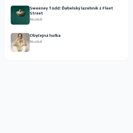
Sweeney Todd: Ďábelský lazebník z Fleet
Street
Muzikál
Obyčejná holka
Muzikál