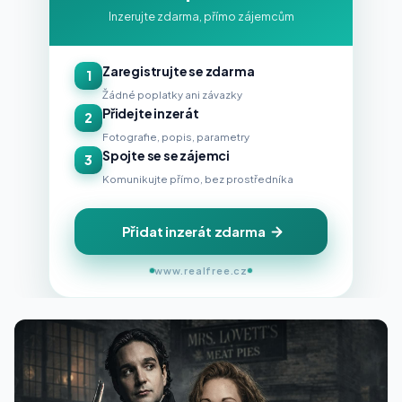
Inzerujte zdarma, přímo zájemcům
Zaregistrujte se zdarma
1
Žádné poplatky ani závazky
Přidejte inzerát
2
Fotografie, popis, parametry
Spojte se se zájemci
3
Komunikujte přímo, bez prostředníka
Přidat inzerát zdarma
www.realfree.cz