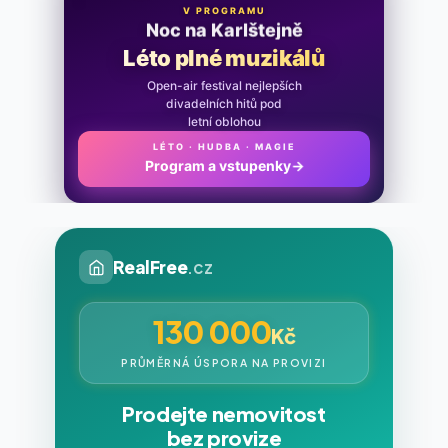
V PROGRAMU
Noc na Karlštejně
Léto plné muzikálů
Open-air festival nejlepších
divadelních hitů pod
letní oblohou
LÉTO · HUDBA · MAGIE
Program a vstupenky
→
RealFree
.cz
130 000
Kč
PRŮMĚRNÁ ÚSPORA NA PROVIZI
Prodejte nemovitost
bez provize