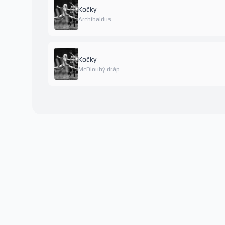
Kočky
Archibaldus
Kočky
McDlouhý dráp