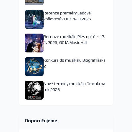
nejspíš končí
Recenze premiéry Ledové
království v HDK 12.3.2026
Recenze muzikálu Ples upírů – 17.
1. 2026, GOJA Music Hall
Konkurz do muzikálu Biograf láska
2
Nové termíny muzikálu Dracula na
rok 2026
Doporučujeme