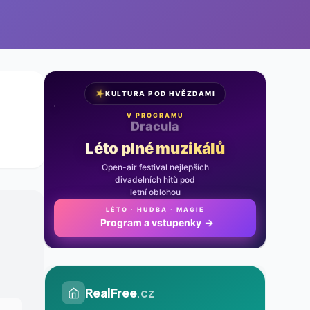
★
KULTURA POD HVĚZDAMI
V PROGRAMU
Noc na Karlštejně
Léto plné muzikálů
Open-air festival nejlepších
divadelních hitů pod
letní oblohou
LÉTO · HUDBA · MAGIE
Program a vstupenky
→
RealFree
.cz