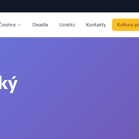
Činohra
Divadla
Umělci
Kontakty
Kultura p
ký