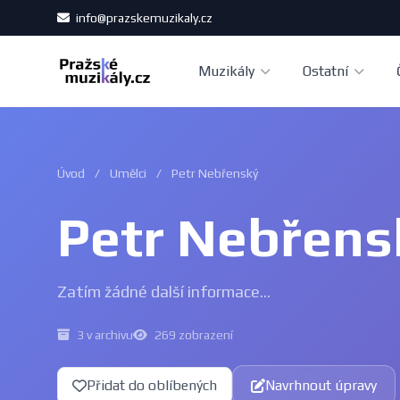
info@prazskemuzikaly.cz
Muzikály
Ostatní
Úvod
/
Umělci
/
Petr Nebřenský
Petr Nebřens
Zatím žádné další informace...
3 v archivu
269 zobrazení
Přidat do oblíbených
Navrhnout úpravy