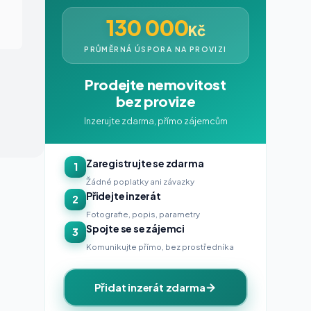
130 000
Kč
PRŮMĚRNÁ ÚSPORA NA PROVIZI
Prodejte nemovitost
bez provize
Inzerujte zdarma, přímo zájemcům
Zaregistrujte se zdarma
1
Žádné poplatky ani závazky
Přidejte inzerát
2
Fotografie, popis, parametry
Spojte se se zájemci
3
Komunikujte přímo, bez prostředníka
Přidat inzerát zdarma