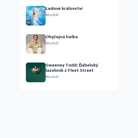
Ledové království
Muzikál
Obyčejná holka
Muzikál
Sweeney Todd: Ďábelský
lazebník z Fleet Street
Muzikál