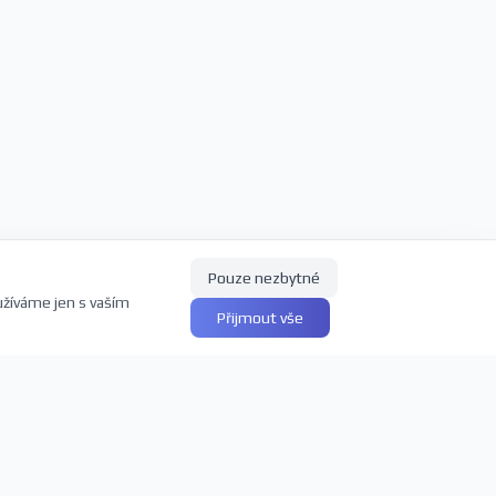
Pouze nezbytné
užíváme jen s vaším
Přijmout vše