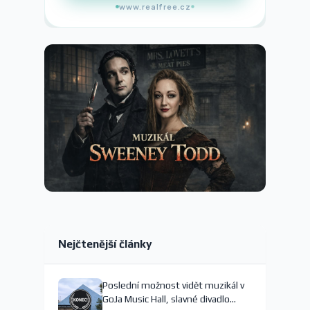
www.realfree.cz
Nejčtenější články
Poslední možnost vidět muzikál v
GoJa Music Hall, slavné divadlo