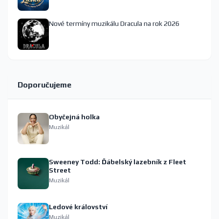
Nové termíny muzikálu Dracula na rok 2026
Doporučujeme
Obyčejná holka
Muzikál
Sweeney Todd: Ďábelský lazebník z Fleet
Street
Muzikál
Ledové království
Muzikál