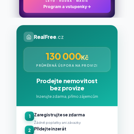
LÉTO · HUDBA · MAGIE
Program a vstupenky
→
RealFree
.cz
130 000
Kč
PRŮMĚRNÁ ÚSPORA NA PROVIZI
Prodejte nemovitost
bez provize
Inzerujte zdarma, přímo zájemcům
Zaregistrujte se zdarma
1
Žádné poplatky ani závazky
Přidejte inzerát
2