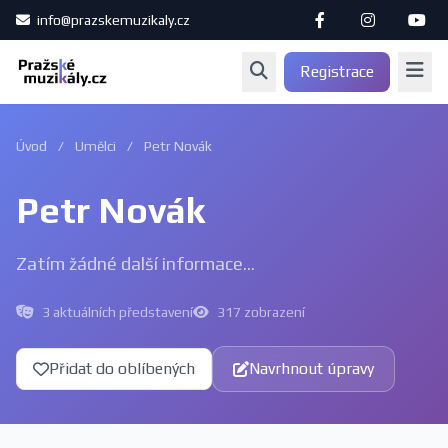
info@prazskemuzikaly.cz
Registrace
Úvod
/
Umělci
/
Petr Novák
Petr Novák
Zatím žádné další informace...
3 aktuálních představení
317 zobrazení
Přidat do oblíbených
Navrhnout úpravy