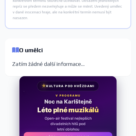
konkrétním termínu skutečně účinkovat. Obsazení jednotlivých
repríz se předem nezveřejňuje a může se měnit. Uvedený umělec
v dané inscenaci hraje, ale na konkrétní termín nemusí být
nasazen.
O umělci
Zatím žádné další informace...
★
KULTURA POD HVĚZDAMI
V PROGRAMU
Noc na Karlštejně
Léto plné muzikálů
Open-air festival nejlepších
divadelních hitů pod
letní oblohou