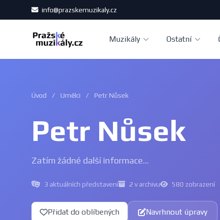
info@prazskemuzikaly.cz
Muzikály
Ostatní
Úvod
/
Umělci
/
Petr Nůsek
Petr Nůsek
Zatím žádné další informace...
3 aktuálních představení
2 v archivu
580 zobrazení
Přidat do oblíbených
Navrhnout úpravy