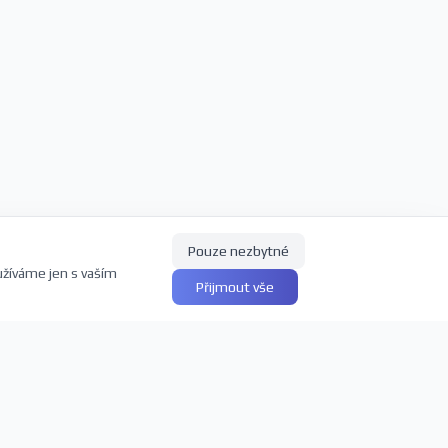
Pouze nezbytné
užíváme jen s vaším
Přijmout vše