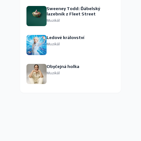
Sweeney Todd: Ďábelský
lazebník z Fleet Street
Muzikál
Ledové království
Muzikál
Obyčejná holka
Muzikál