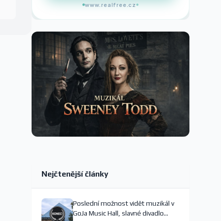
www.realfree.cz
Nejčtenější články
Poslední možnost vidět muzikál v
GoJa Music Hall, slavné divadlo