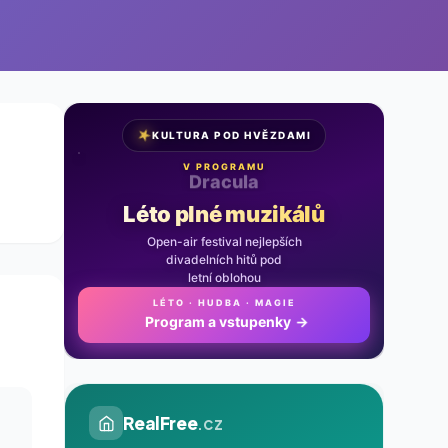
★
KULTURA POD HVĚZDAMI
V PROGRAMU
Noc na Karlštejně
Léto plné muzikálů
Open-air festival nejlepších
divadelních hitů pod
letní oblohou
LÉTO · HUDBA · MAGIE
Program a vstupenky
→
RealFree
.cz