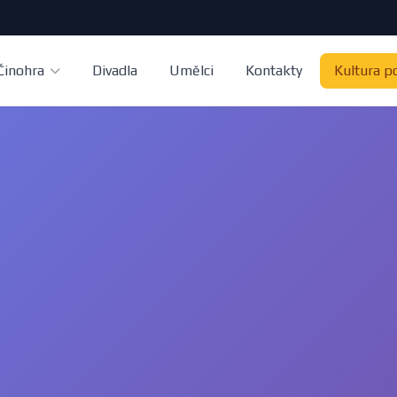
Činohra
Divadla
Umělci
Kontakty
Kultura p