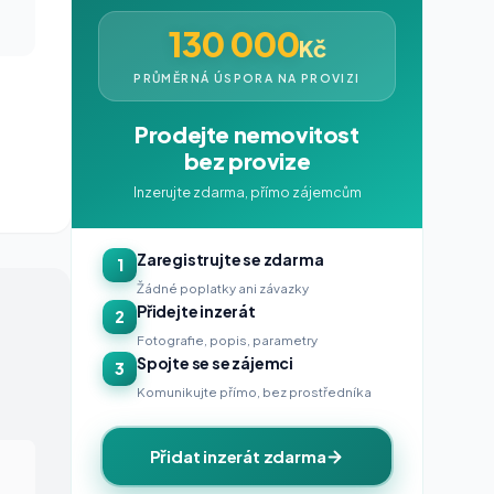
130 000
Kč
PRŮMĚRNÁ ÚSPORA NA PROVIZI
Prodejte nemovitost
bez provize
Inzerujte zdarma, přímo zájemcům
Zaregistrujte se zdarma
1
Žádné poplatky ani závazky
Přidejte inzerát
2
Fotografie, popis, parametry
Spojte se se zájemci
3
Komunikujte přímo, bez prostředníka
Přidat inzerát zdarma