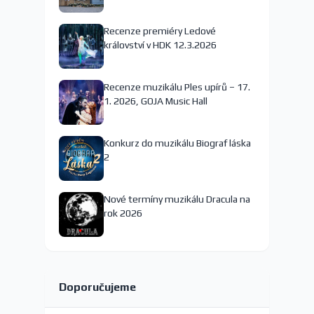
nejspíš končí
Recenze premiéry Ledové
království v HDK 12.3.2026
Recenze muzikálu Ples upírů – 17.
1. 2026, GOJA Music Hall
Konkurz do muzikálu Biograf láska
2
Nové termíny muzikálu Dracula na
rok 2026
Doporučujeme