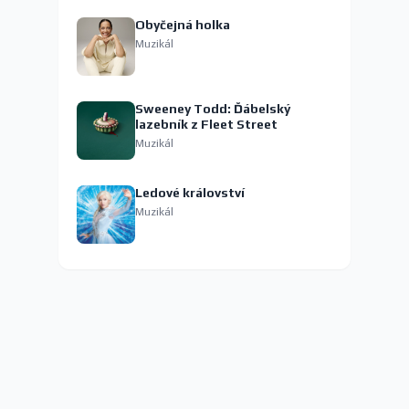
Obyčejná holka
Muzikál
Sweeney Todd: Ďábelský
lazebník z Fleet Street
Muzikál
Ledové království
Muzikál