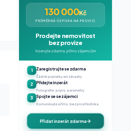
130 000
Kč
PRŮMĚRNÁ ÚSPORA NA PROVIZI
Prodejte nemovitost
bez provize
Inzerujte zdarma, přímo zájemcům
Zaregistrujte se zdarma
1
Žádné poplatky ani závazky
Přidejte inzerát
2
Fotografie, popis, parametry
Spojte se se zájemci
3
Komunikujte přímo, bez prostředníka
Přidat inzerát zdarma