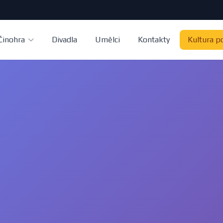
Činohra
Divadla
Umělci
Kontakty
Kultura p