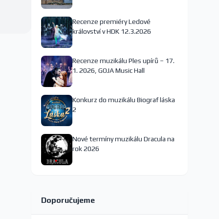
nejspíš končí
Recenze premiéry Ledové
království v HDK 12.3.2026
Recenze muzikálu Ples upírů – 17.
1. 2026, GOJA Music Hall
Konkurz do muzikálu Biograf láska
2
Nové termíny muzikálu Dracula na
rok 2026
Doporučujeme