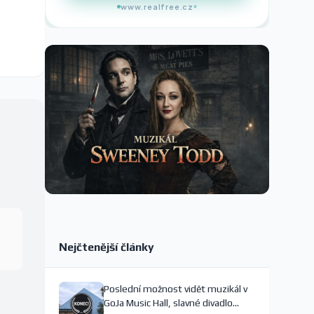
www.realfree.cz
Nejčtenější články
Poslední možnost vidět muzikál v
GoJa Music Hall, slavné divadlo