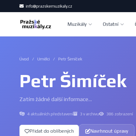
info@prazskemuzikaly.cz
Muzikály
Ostatní
Úvod
/
Umělci
/
Petr Šimíček
Petr Šimíček
Zatím žádné další informace...
4 aktuálních představení
3 v archivu
386 zobrazení
Přidat do oblíbených
Navrhnout úpravy