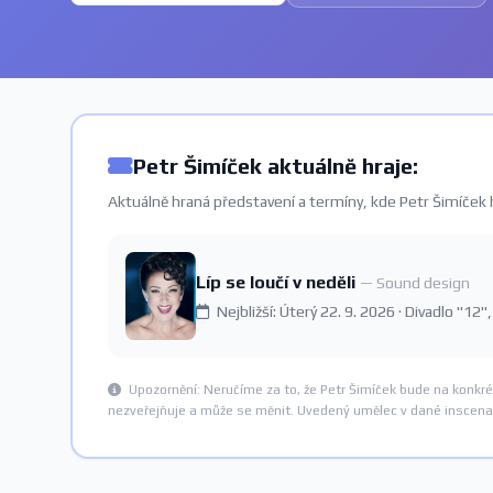
Petr Šimíček aktuálně hraje:
Aktuálně hraná představení a termíny, kde Petr Šimíček h
Líp se loučí v neděli
— Sound design
Nejbližší: Úterý 22. 9. 2026 · Divadlo "12"
Upozornění: Neručíme za to, že Petr Šimíček bude na konkr
nezveřejňuje a může se měnit. Uvedený umělec v dané inscenac