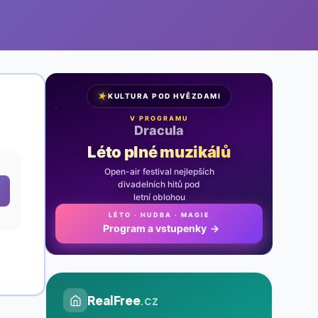
★
KULTURA POD HVĚZDAMI
V PROGRAMU
Noc na Karlštejně
Léto plné muzikálů
Open-air festival nejlepších
divadelních hitů pod
letní oblohou
LÉTO · HUDBA · MAGIE
Program a vstupenky
→
RealFree
.cz