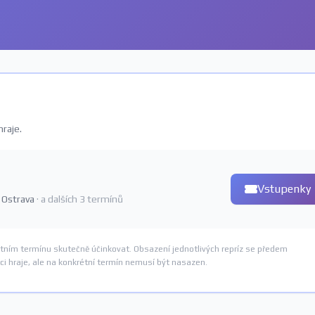
raje.
Vstupenky
, Ostrava
· a dalších 3 termínů
étním termínu skutečně účinkovat. Obsazení jednotlivých repríz se předem
i hraje, ale na konkrétní termín nemusí být nasazen.