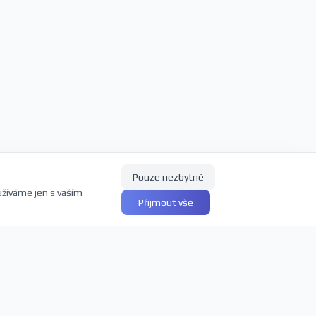
Pouze nezbytné
užíváme jen s vaším
Přijmout vše