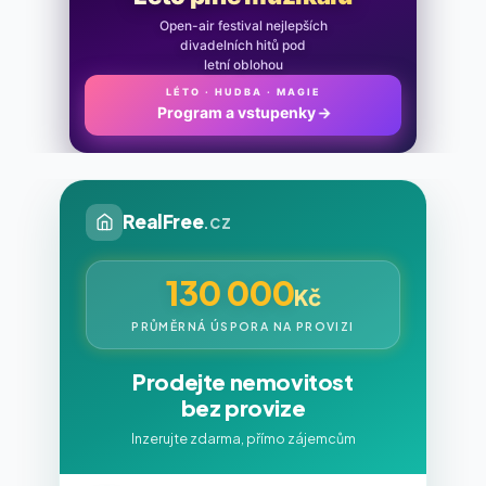
Open-air festival nejlepších
divadelních hitů pod
letní oblohou
LÉTO · HUDBA · MAGIE
Program a vstupenky
→
RealFree
.cz
130 000
Kč
PRŮMĚRNÁ ÚSPORA NA PROVIZI
Prodejte nemovitost
bez provize
Inzerujte zdarma, přímo zájemcům