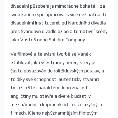
divadelní působení je mimořádně bohaté – za
svou kariéru spolupracoval s více než patnácti
divadelními institucemi, od Národního divadla
přes Švandovo divadlo až po alternativní scény
jako Vosto5 nebo Spitfire Company.
Ve filmové a televizní tvorbě se Vaněk
etabloval jako všestranný herec, který je
často obsazován do rolí židovských postav, a
to díky své schopnosti autenticky ztvárnit
tyto složité charaktery. Jeho znalost
angličtiny mu otevřela dveře k účasti v
mezinárodních koprodukcích a cizojazyčných
filmech. K jeho nejvýznamnějším filmovým