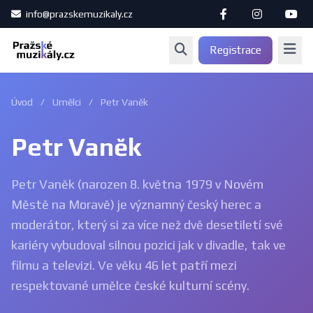
info@prazskemuzikaly.cz
Registrace
Úvod
/
Umělci
/
Petr Vaněk
Petr Vaněk
Petr Vaněk (narozen 8. května 1979 v Novém
Městě na Moravě) je významný český herec a
moderátor, který si za více než dvě desetiletí své
kariéry vybudoval silnou pozici jak v divadle, tak ve
filmu a televizi. Ve věku 46 let patří mezi
respektované umělce české kulturní scény.