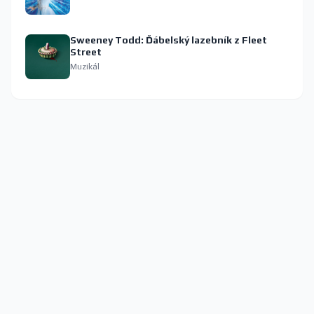
Sweeney Todd: Ďábelský lazebník z Fleet
Street
Muzikál