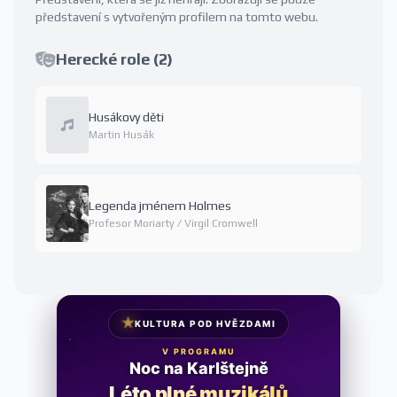
představení s vytvořeným profilem na tomto webu.
Herecké role (2)
Husákovy děti
Martin Husák
Legenda jménem Holmes
Profesor Moriarty / Virgil Cromwell
★
KULTURA POD HVĚZDAMI
V PROGRAMU
Noc na Karlštejně
Léto plné muzikálů