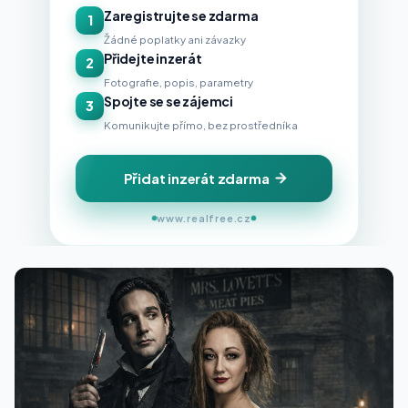
Zaregistrujte se zdarma
1
Žádné poplatky ani závazky
Přidejte inzerát
2
Fotografie, popis, parametry
Spojte se se zájemci
3
Komunikujte přímo, bez prostředníka
Přidat inzerát zdarma
www.realfree.cz