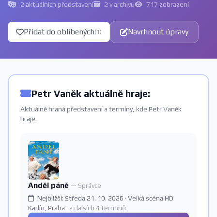
2 aktuálních představení
2 v archivu
717 zobrazení
Přidat do oblíbených
Navrhnout úpravy
(1)
Petr Vaněk aktuálně hraje:
Aktuálně hraná představení a termíny, kde Petr Vaněk
hraje.
Anděl páně
— Správce
Nejbližší: Středa 21. 10. 2026 · Velká scéna HD
Karlín, Praha
· a dalších 4 termínů