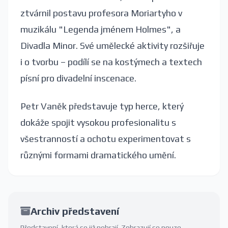
ztvárnil postavu profesora Moriartyho v
muzikálu "Legenda jménem Holmes", a
Divadla Minor. Své umělecké aktivity rozšiřuje
i o tvorbu – podílí se na kostýmech a textech
písní pro divadelní inscenace.
Petr Vaněk představuje typ herce, který
dokáže spojit vysokou profesionalitu s
všestranností a ochotu experimentovat s
různými formami dramatického umění.
Archiv představení
Představení, která se již nehrají. Zobrazují se pouze