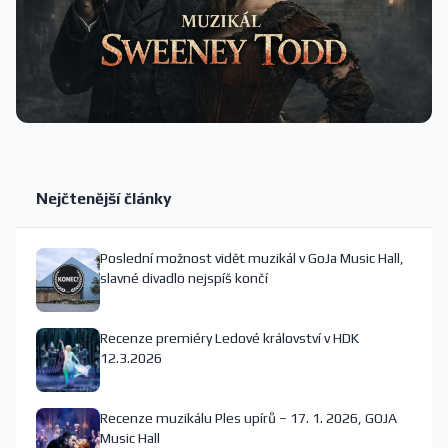
Nejčtenější články
Poslední možnost vidět muzikál v GoJa Music Hall,
slavné divadlo nejspíš končí
Recenze premiéry Ledové království v HDK
12.3.2026
Recenze muzikálu Ples upírů – 17. 1. 2026, GOJA
Music Hall