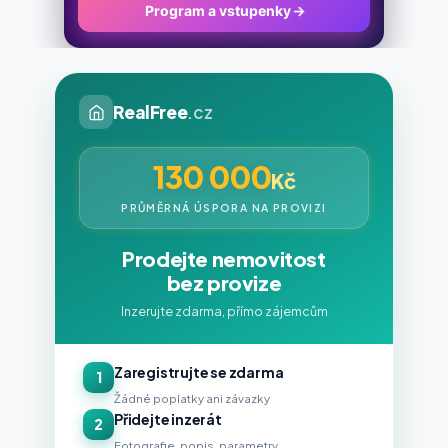
Program a vstupenky
→
RealFree
.cz
130 000
Kč
PRŮMĚRNÁ ÚSPORA NA PROVIZI
Prodejte nemovitost
bez provize
Inzerujte zdarma, přímo zájemcům
Zaregistrujte se zdarma
1
Žádné poplatky ani závazky
Přidejte inzerát
2
Fotografie, popis, parametry