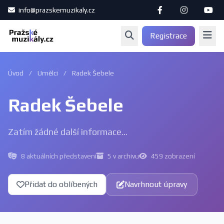
info@prazskemuzikaly.cz
Registrace
Úvod
/
Umělci
/
Radek Šebele
Radek Šebele
Zatím žádné další informace...
8 aktuálních představení
5 v archivu
459 zobrazení
Přidat do oblíbených
Navrhnout úpravy