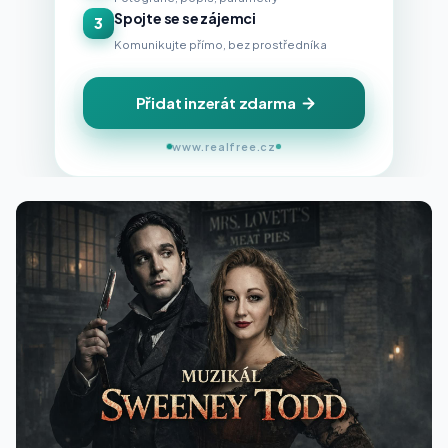
Spojte se se zájemci
3
Komunikujte přímo, bez prostředníka
Přidat inzerát zdarma
www.realfree.cz