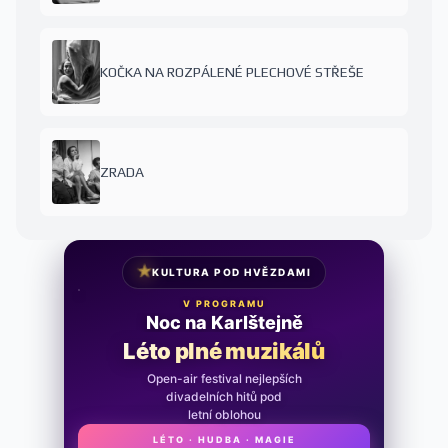
KOČKA NA ROZPÁLENÉ PLECHOVÉ STŘEŠE
ZRADA
★
KULTURA POD HVĚZDAMI
V PROGRAMU
Noc na Karlštejně
Léto plné muzikálů
Open-air festival nejlepších
divadelních hitů pod
letní oblohou
LÉTO · HUDBA · MAGIE