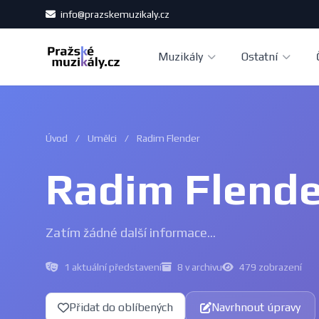
info@prazskemuzikaly.cz
Muzikály
Ostatní
Úvod
/
Umělci
/
Radim Flender
Radim Flende
Zatím žádné další informace...
1 aktuální představení
8 v archivu
479 zobrazení
Přidat do oblíbených
Navrhnout úpravy