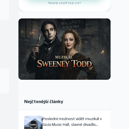
www.realfree.cz
Nejčtenější články
Poslední možnost vidět muzikál v
GoJa Music Hall, slavné divadlo