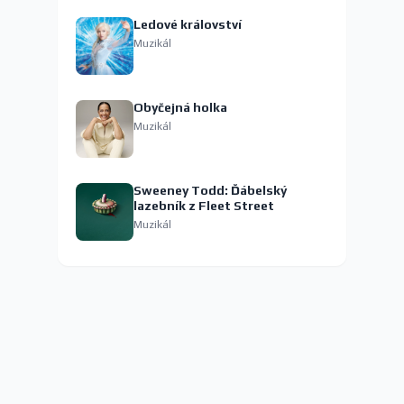
Ledové království
Muzikál
Obyčejná holka
Muzikál
Sweeney Todd: Ďábelský
lazebník z Fleet Street
Muzikál