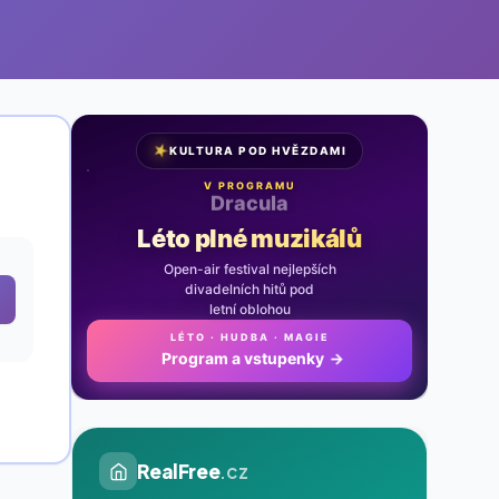
★
KULTURA POD HVĚZDAMI
V PROGRAMU
Noc na Karlštejně
Léto plné muzikálů
Open-air festival nejlepších
divadelních hitů pod
letní oblohou
LÉTO · HUDBA · MAGIE
Program a vstupenky
→
RealFree
.cz