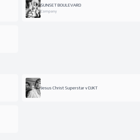
SUNSET BOULEVARD
Company
Jesus Christ Superstar v DJKT