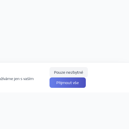
Pouze nezbytné
užíváme jen s vaším
Přijmout vše