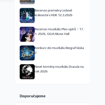
nejspíš končí
Recenze premiéry Ledové
království v HDK 12.3.2026
Recenze muzikálu Ples upírů – 17.
1. 2026, GOJA Music Hall
Konkurz do muzikálu Biograf láska
2
Nové termíny muzikálu Dracula na
rok 2026
Doporučujeme