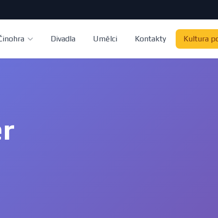
Činohra
Divadla
Umělci
Kontakty
Kultura p
r