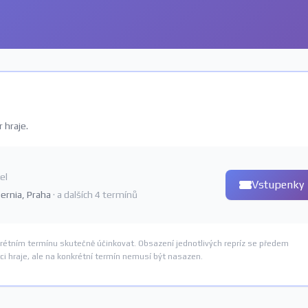
 hraje.
el
Vstupenky
bernia, Praha
· a dalších 4 termínů
rétním termínu skutečně účinkovat. Obsazení jednotlivých repríz se předem
i hraje, ale na konkrétní termín nemusí být nasazen.