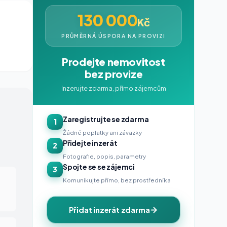
130 000
Kč
PRŮMĚRNÁ ÚSPORA NA PROVIZI
Prodejte nemovitost
bez provize
Inzerujte zdarma, přímo zájemcům
Zaregistrujte se zdarma
1
Žádné poplatky ani závazky
Přidejte inzerát
2
Fotografie, popis, parametry
Spojte se se zájemci
3
Komunikujte přímo, bez prostředníka
Přidat inzerát zdarma