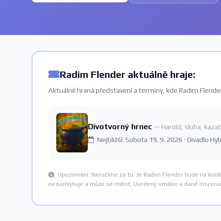
Radim Flender aktuálně hraje:
Aktuálně hraná představení a termíny, kde Radim Flender
Divotvorný hrnec
— Harold, sluha, kazat
Nejbližší: Sobota 19. 9. 2026 · Divadlo Hy
Upozornění: Neručíme za to, že Radim Flender bude na konk
nezveřejňuje a může se měnit. Uvedený umělec v dané inscenac