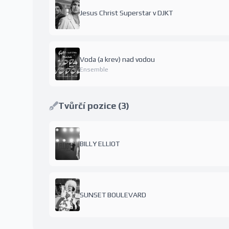
Jesus Christ Superstar v DJKT
Voda (a krev) nad vodou
Ensemble
Tvůrčí pozice (3)
BILLY ELLIOT
SUNSET BOULEVARD