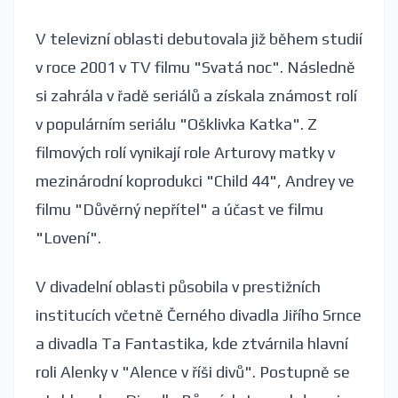
V televizní oblasti debutovala již během studií
v roce 2001 v TV filmu "Svatá noc". Následně
si zahrála v řadě seriálů a získala známost rolí
v populárním seriálu "Ošklivka Katka". Z
filmových rolí vynikají role Arturovy matky v
mezinárodní koprodukci "Child 44", Andrey ve
filmu "Důvěrný nepřítel" a účast ve filmu
"Lovení".
V divadelní oblasti působila v prestižních
institucích včetně Černého divadla Jiřího Srnce
a divadla Ta Fantastika, kde ztvárnila hlavní
roli Alenky v "Alence v říši divů". Postupně se