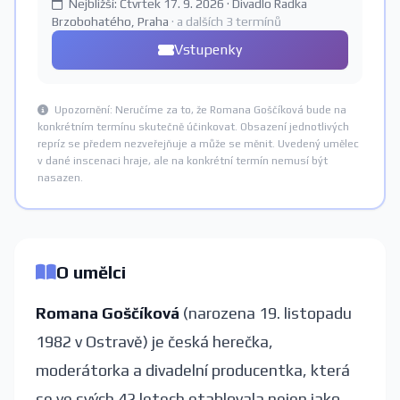
Nejbližší: Čtvrtek 17. 9. 2026 · Divadlo Radka
Brzobohatého, Praha
· a dalších 3 termínů
Vstupenky
Upozornění: Neručíme za to, že Romana Goščíková bude na
konkrétním termínu skutečně účinkovat. Obsazení jednotlivých
repríz se předem nezveřejňuje a může se měnit. Uvedený umělec
v dané inscenaci hraje, ale na konkrétní termín nemusí být
nasazen.
O umělci
Romana Goščíková
(narozena 19. listopadu
1982 v Ostravě) je česká herečka,
moderátorka a divadelní producentka, která
se ve svých 42 letech etablovala nejen jako