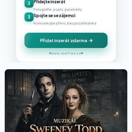
Přidejte inzerát
2
Fotografie, popis, parametry
Spojte se se zájemci
3
Komunikujte přímo, bez prostředníka
Přidat inzerát zdarma
www.realfree.cz