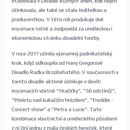
etablovala v Divadle Různých Jmen, kde nejen
účinkovala, ale také se stala ředitelkou a
producentkou. V této roli produkuje dvě
inscenace ročně a zodpovídá za uměleckou i
ekonomickou stránku divadelní tvorby.
V roce 2017 učinila významný podnikatelský
krok, když odkoupila od Hany Gregorové
Divadlo Radka Brzobohatého. V současnosti v
tomto divadle aktivně účinkuje v devíti
inscenacích včetně "Hračičky", "50 odstínů!",
"Přeletu nad kukaččím hnízdem", "Freddie -
Concert show" a "Petra a Lucie". Tato
kombinace vlastnictví a uměleckého působení
z ní činí jednu z mála českých hereček, které