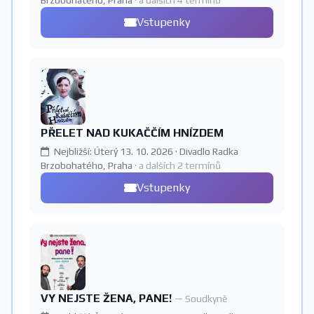
Brzobohatého, Praha
· a dalších 4 termínů
Vstupenky
PŘELET NAD KUKAČČÍM HNÍZDEM
Nejbližší: Úterý 13. 10. 2026 · Divadlo Radka
Brzobohatého, Praha
· a dalších 2 termínů
Vstupenky
VY NEJSTE ŽENA, PANE!
— Soudkyně