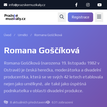
info@prazskemuzikaly.cz
Registrace
Úvod
/
Umělci
/
Romana Goščíková
Romana Goščíková
Romana Goščíková (narozena 19. listopadu 1982 v
Ostravě) je česká herečka, moderátorka a divadelní
producentka, která se ve svých 42 letech etablovala
nejen jako umělkyně, ale také jako úspěšná
podnikatelka v oblasti divadelní produkce.
8 aktuálních představení
631 zobrazení