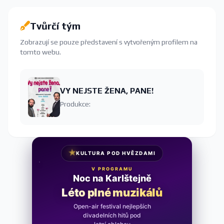
Tvůrčí tým
Zobrazují se pouze představení s vytvořeným profilem na
tomto webu.
VY NEJSTE ŽENA, PANE!
Produkce:
★
KULTURA POD HVĚZDAMI
V PROGRAMU
Noc na Karlštejně
Léto plné muzikálů
Open-air festival nejlepších
divadelních hitů pod