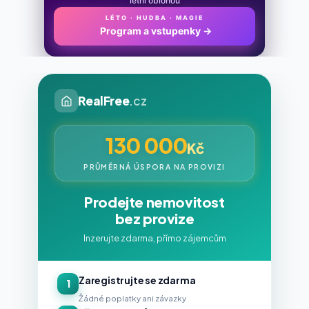
letní oblohou
LÉTO · HUDBA · MAGIE
Program a vstupenky
→
RealFree
.cz
130 000
Kč
PRŮMĚRNÁ ÚSPORA NA PROVIZI
Prodejte nemovitost
bez provize
Inzerujte zdarma, přímo zájemcům
Zaregistrujte se zdarma
1
Žádné poplatky ani závazky