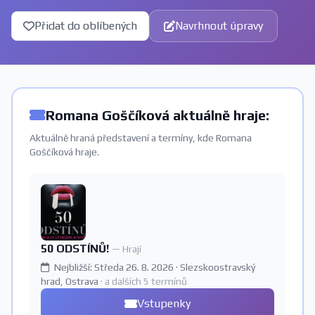
Přidat do oblíbených
Navrhnout úpravy
Romana Goščíková aktuálně hraje:
Aktuálně hraná představení a termíny, kde Romana
Goščíková hraje.
50 ODSTÍNŮ!
— Hrají
Nejbližší: Středa 26. 8. 2026 · Slezskoostravský
hrad, Ostrava
· a dalších 5 termínů
Vstupenky