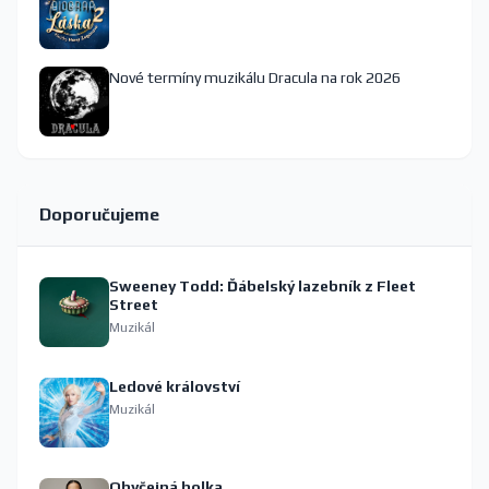
Nové termíny muzikálu Dracula na rok 2026
Doporučujeme
Sweeney Todd: Ďábelský lazebník z Fleet
Street
Muzikál
Ledové království
Muzikál
Obyčejná holka