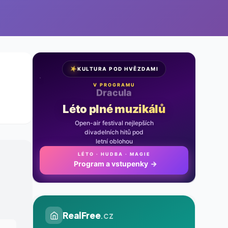
★
KULTURA POD HVĚZDAMI
V PROGRAMU
Noc na Karlštejně
Léto plné muzikálů
Open-air festival nejlepších
divadelních hitů pod
letní oblohou
LÉTO · HUDBA · MAGIE
Program a vstupenky
→
RealFree
.cz