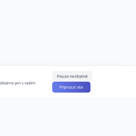
Pouze nezbytné
užíváme jen s vaším
Přijmout vše