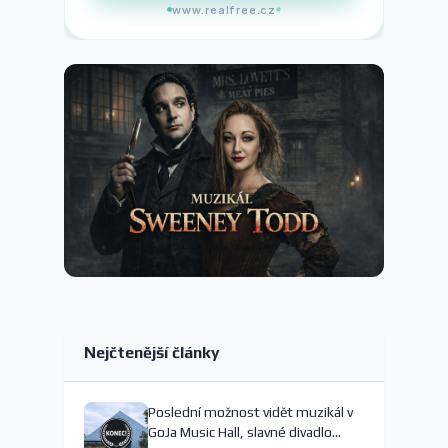
www.realfree.cz
Nejčtenější články
Poslední možnost vidět muzikál v
GoJa Music Hall, slavné divadlo