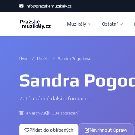
info@prazskemuzikaly.cz
Muzikály
Ostatní
Úvod
/
Umělci
/
Sandra Pogodová
Sandra Pogo
Zatím žádné další informace...
4 v archivu
334 zobrazení
Přidat do oblíbených
Navrhnout úpravy