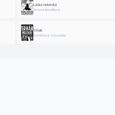
Láska nebeská
Zuzana Metelková
Trhák
Ticháčková, listonoška