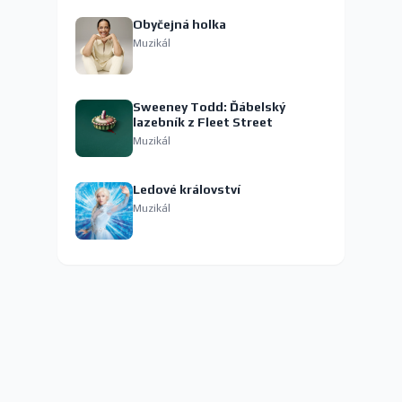
Obyčejná holka
Muzikál
Sweeney Todd: Ďábelský
lazebník z Fleet Street
Muzikál
Ledové království
Muzikál