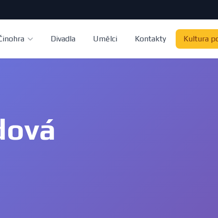
Činohra
Divadla
Umělci
Kontakty
Kultura p
dová