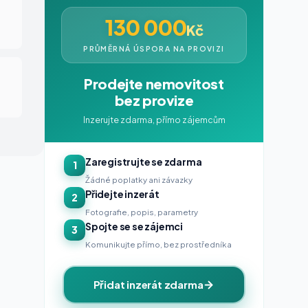
130 000
Kč
PRŮMĚRNÁ ÚSPORA NA PROVIZI
Prodejte nemovitost
bez provize
Inzerujte zdarma, přímo zájemcům
Zaregistrujte se zdarma
1
Žádné poplatky ani závazky
Přidejte inzerát
2
Fotografie, popis, parametry
Spojte se se zájemci
3
Komunikujte přímo, bez prostředníka
Přidat inzerát zdarma