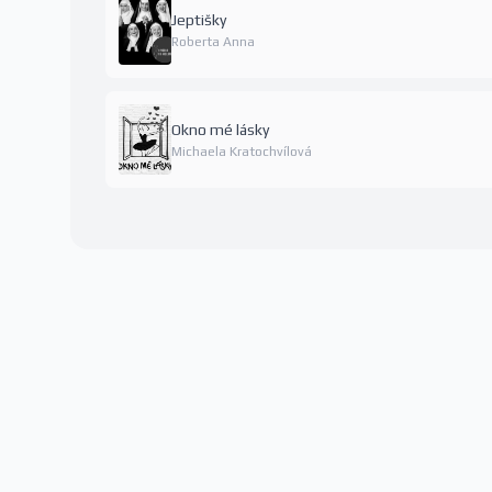
Jeptišky
Roberta Anna
Okno mé lásky
Michaela Kratochvílová