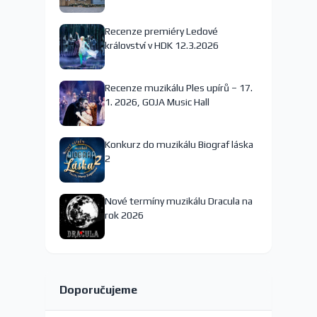
nejspíš končí
Recenze premiéry Ledové
království v HDK 12.3.2026
Recenze muzikálu Ples upírů – 17.
1. 2026, GOJA Music Hall
Konkurz do muzikálu Biograf láska
2
Nové termíny muzikálu Dracula na
rok 2026
Doporučujeme