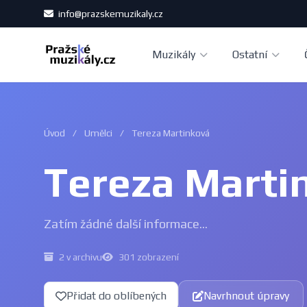
info@prazskemuzikaly.cz
Muzikály
Ostatní
Úvod
/
Umělci
/
Tereza Martinková
Tereza Marti
Zatím žádné další informace...
2 v archivu
301 zobrazení
Přidat do oblíbených
Navrhnout úpravy