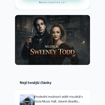
www.realfree.cz
Nejčtenější články
Poslední možnost vidět muzikál v
GoJa Music Hall, slavné divadlo