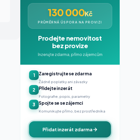
130 000
Kč
PRŮMĚRNÁ ÚSPORA NA PROVIZI
Prodejte nemovitost
bez provize
Inzerujte zdarma, přímo zájemcům
Zaregistrujte se zdarma
1
Žádné poplatky ani závazky
Přidejte inzerát
2
Fotografie, popis, parametry
Spojte se se zájemci
3
Komunikujte přímo, bez prostředníka
Přidat inzerát zdarma