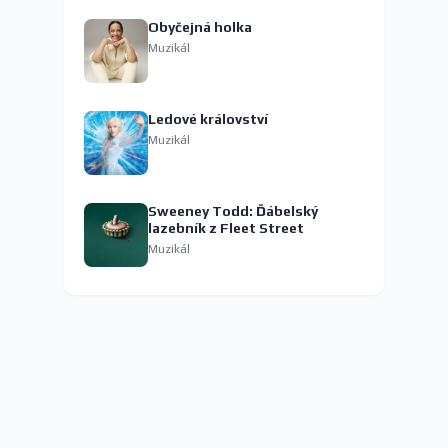
Obyčejná holka
Muzikál
Ledové království
Muzikál
Sweeney Todd: Ďábelský
lazebník z Fleet Street
Muzikál