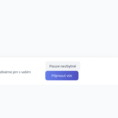
Pouze nezbytné
užíváme jen s vaším
Přijmout vše