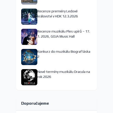
nejspíš končí
Recenze premiéry Ledové
království v HDK 12.3.2026
Recenze muzikálu Ples upírů – 17.
1. 2026, GOJA Music Hall
Konkurz do muzikálu Biograf láska
2
Nové termíny muzikálu Dracula na
rok 2026
Doporučujeme