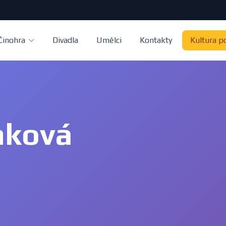
Činohra
Divadla
Umělci
Kontakty
Kultura p
nková