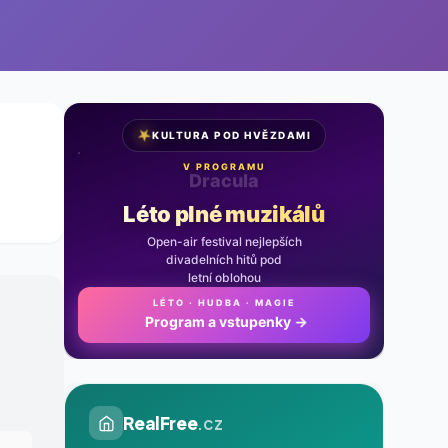
★
KULTURA POD HVĚZDAMI
V PROGRAMU
Noc na Karlštejně
Léto plné muzikálů
Open-air festival nejlepších
divadelních hitů pod
letní oblohou
LÉTO · HUDBA · MAGIE
Program a vstupenky
→
RealFree
.cz