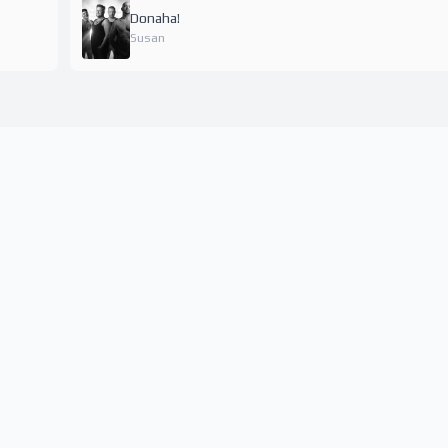
Donaha!
Susan