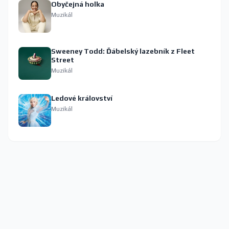
Obyčejná holka
Muzikál
Sweeney Todd: Ďábelský lazebník z Fleet
Street
Muzikál
Ledové království
Muzikál