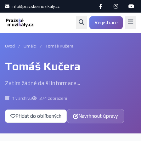
info@prazskemuzikaly.cz
Registrace
Úvod
/
Umělci
/
Tomáš Kučera
Tomáš Kučera
Zatím žádné další informace...
1 v archivu
274 zobrazení
Přidat do oblíbených
Navrhnout úpravy