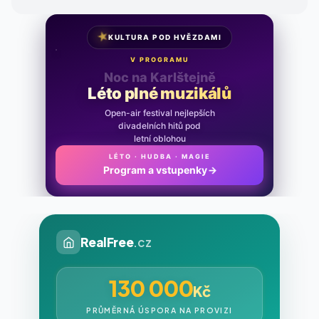
★
KULTURA POD HVĚZDAMI
V PROGRAMU
Noc na Karlštejně
Léto plné muzikálů
Open-air festival nejlepších
divadelních hitů pod
letní oblohou
LÉTO · HUDBA · MAGIE
Program a vstupenky
→
RealFree
.cz
130 000
Kč
PRŮMĚRNÁ ÚSPORA NA PROVIZI