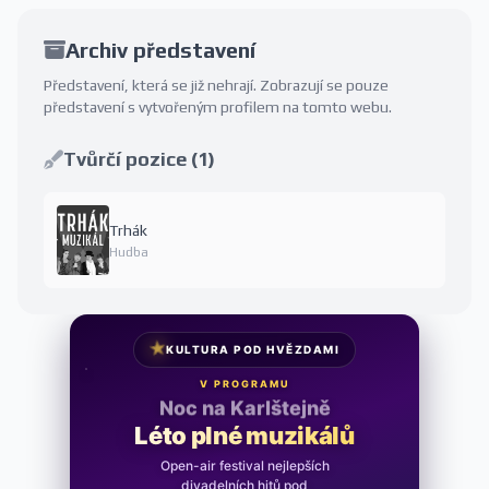
Archiv představení
Představení, která se již nehrají. Zobrazují se pouze
představení s vytvořeným profilem na tomto webu.
Tvůrčí pozice (1)
Trhák
Hudba
★
KULTURA POD HVĚZDAMI
V PROGRAMU
Noc na Karlštejně
Léto plné muzikálů
Open-air festival nejlepších
divadelních hitů pod