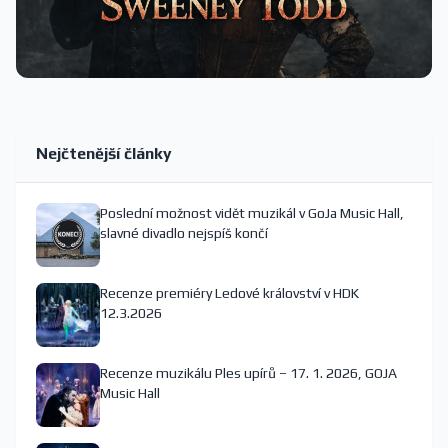
Nejčtenější články
Poslední možnost vidět muzikál v GoJa Music Hall,
slavné divadlo nejspíš končí
Recenze premiéry Ledové království v HDK
12.3.2026
Recenze muzikálu Ples upírů – 17. 1. 2026, GOJA
Music Hall