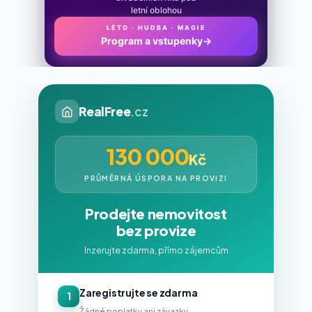
letní oblohou
LÉTO · HUDBA · MAGIE
Program a vstupenky
→
RealFree
.cz
130 000
Kč
PRŮMĚRNÁ ÚSPORA NA PROVIZI
Prodejte nemovitost
bez provize
Inzerujte zdarma, přímo zájemcům
Zaregistrujte se zdarma
1
Žádné poplatky ani závazky