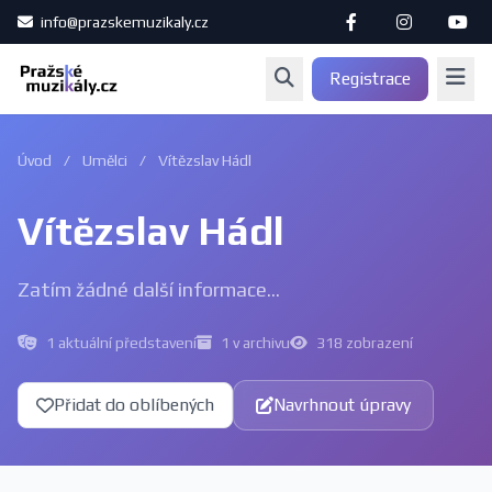
info@prazskemuzikaly.cz
Registrace
Úvod
/
Umělci
/
Vítězslav Hádl
Vítězslav Hádl
Zatím žádné další informace...
1 aktuální představení
1 v archivu
318 zobrazení
Přidat do oblíbených
Navrhnout úpravy