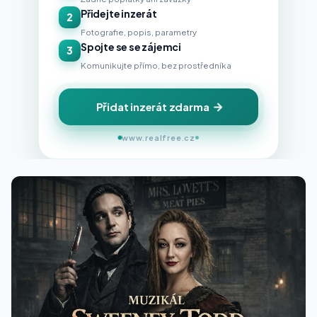
Přidejte inzerát
2
Fotografie, popis, parametry
Spojte se se zájemci
3
Komunikujte přímo, bez prostředníka
Přidat inzerát zdarma
www.realfree.cz