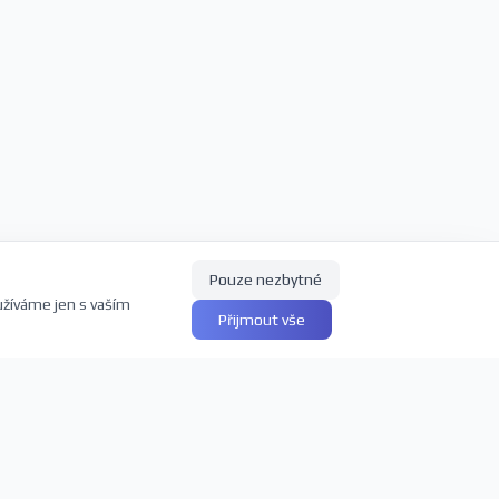
Pouze nezbytné
užíváme jen s vaším
Přijmout vše