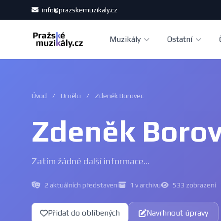
info@prazskemuzikaly.cz
Muzikály
Ostatní
Úvod
/
Umělci
/
Zdeněk Borovec
Zdeněk Boro
Zatím žádné další informace...
2 aktuálních představení
1 v archivu
533 zobrazení
Přidat do oblíbených
Navrhnout úpravy