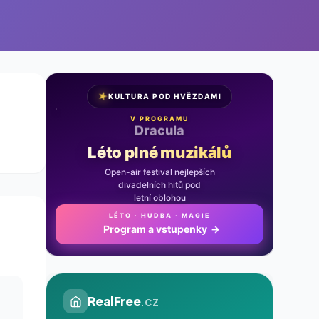
★
KULTURA POD HVĚZDAMI
V PROGRAMU
Noc na Karlštejně
Léto plné muzikálů
Open-air festival nejlepších
divadelních hitů pod
letní oblohou
LÉTO · HUDBA · MAGIE
Program a vstupenky
→
RealFree
.cz