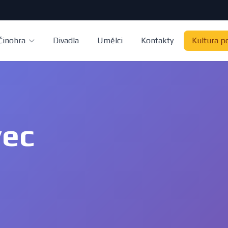
Činohra
Divadla
Umělci
Kontakty
Kultura p
vec