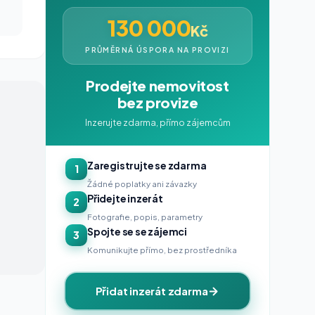
130 000
Kč
PRŮMĚRNÁ ÚSPORA NA PROVIZI
Prodejte nemovitost
bez provize
Inzerujte zdarma, přímo zájemcům
Zaregistrujte se zdarma
1
Žádné poplatky ani závazky
Přidejte inzerát
2
Fotografie, popis, parametry
Spojte se se zájemci
3
Komunikujte přímo, bez prostředníka
Přidat inzerát zdarma