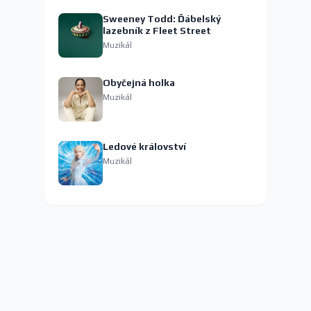
Sweeney Todd: Ďábelský
lazebník z Fleet Street
Muzikál
Obyčejná holka
Muzikál
Ledové království
Muzikál