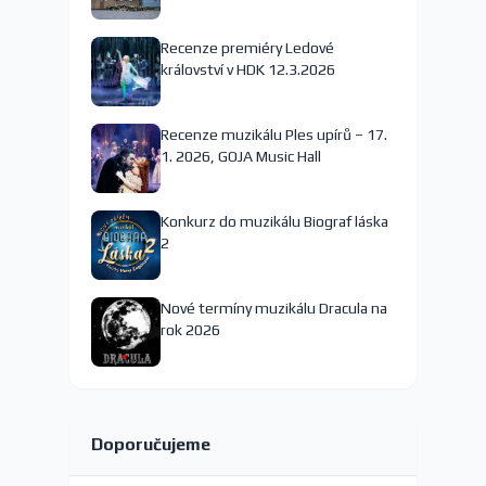
nejspíš končí
Recenze premiéry Ledové
království v HDK 12.3.2026
Recenze muzikálu Ples upírů – 17.
1. 2026, GOJA Music Hall
Konkurz do muzikálu Biograf láska
2
Nové termíny muzikálu Dracula na
rok 2026
Doporučujeme