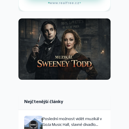
www.realfree.cz
Nejčtenější články
Poslední možnost vidět muzikál v
GoJa Music Hall, slavné divadlo