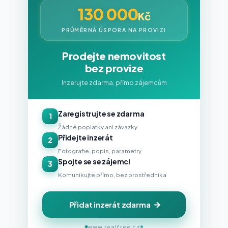
130 000
Kč
PRŮMĚRNÁ ÚSPORA NA PROVIZI
Prodejte nemovitost
bez provize
Inzerujte zdarma, přímo zájemcům
Zaregistrujte se zdarma
1
Žádné poplatky ani závazky
Přidejte inzerát
2
Fotografie, popis, parametry
Spojte se se zájemci
3
Komunikujte přímo, bez prostředníka
Přidat inzerát zdarma
www.realfree.cz