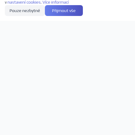
v
nastavení cookies
.
Více informací
Pouze nezbytné
Přijmout vše