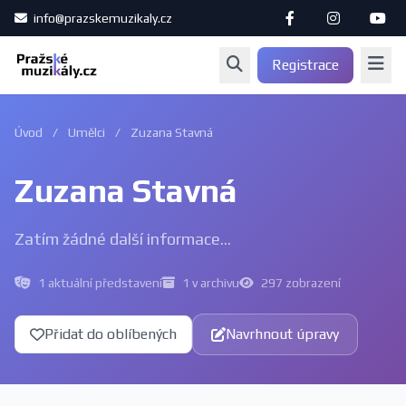
info@prazskemuzikaly.cz
Registrace
Úvod
/
Umělci
/
Zuzana Stavná
Zuzana Stavná
Zatím žádné další informace...
1 aktuální představení
1 v archivu
297 zobrazení
Přidat do oblíbených
Navrhnout úpravy