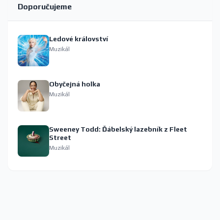
Doporučujeme
Ledové království
Muzikál
Obyčejná holka
Muzikál
Sweeney Todd: Ďábelský lazebník z Fleet
Street
Muzikál