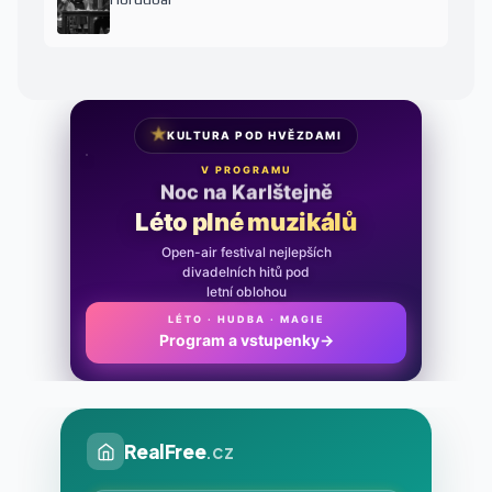
★
KULTURA POD HVĚZDAMI
V PROGRAMU
Noc na Karlštejně
Léto plné muzikálů
Open-air festival nejlepších
divadelních hitů pod
letní oblohou
LÉTO · HUDBA · MAGIE
Program a vstupenky
→
RealFree
.cz