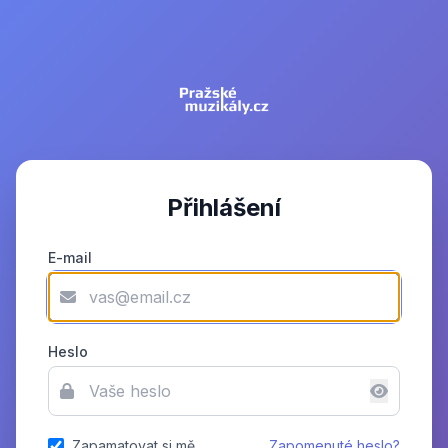
Přihlášení
E-mail
Heslo
Zapamatovat si mě
Zapomenuté heslo?