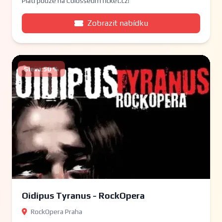
Platí pouze na ColosseumTicket.cz!
Zobrazit nabídku
Sleva 50 %
Oidipus Tyranus - RockOpera
RockOpera Praha