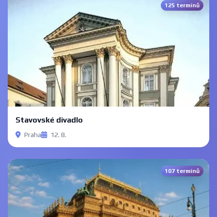
125 termínů
Stavovské divadlo
Praha
12. 8.
107 termínů