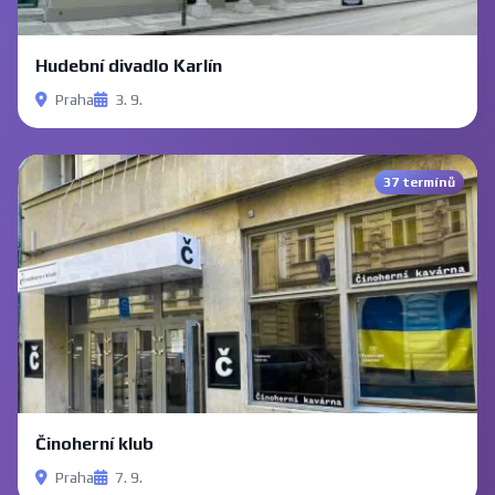
Hudební divadlo Karlín
Praha
3. 9.
37 termínů
Činoherní klub
Praha
7. 9.