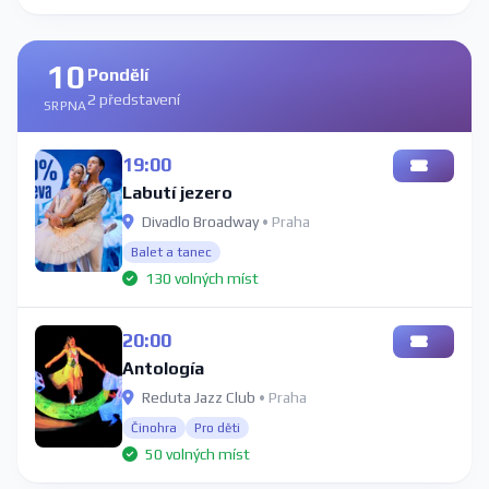
10
Pondělí
2 představení
SRPNA
19:00
Labutí jezero
Divadlo Broadway
• Praha
Balet a tanec
130 volných míst
20:00
Antología
Reduta Jazz Club
• Praha
Činohra
Pro děti
50 volných míst