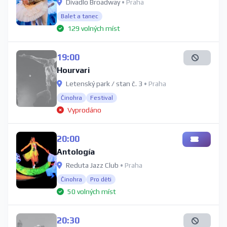
Divadlo Broadway
• Praha
Balet a tanec
129 volných míst
19:00
Hourvari
Letenský park / stan č. 3
• Praha
Činohra
Festival
Vyprodáno
20:00
Antología
Reduta Jazz Club
• Praha
Činohra
Pro děti
50 volných míst
20:30