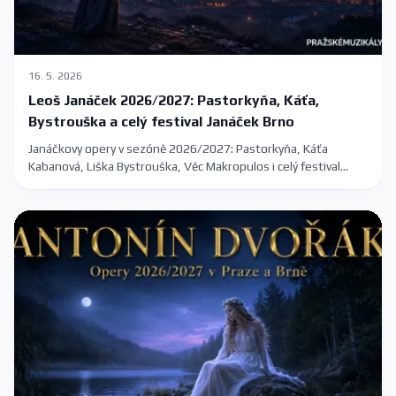
16. 5. 2026
Leoš Janáček 2026/2027: Pastorkyňa, Káťa,
Bystrouška a celý festival Janáček Brno
Janáčkovy opery v sezóně 2026/2027: Pastorkyňa, Káťa
Kabanová, Liška Bystrouška, Věc Makropulos i celý festival
Janáček Brno 2026 s konkrétními termíny v Praze a Brně.