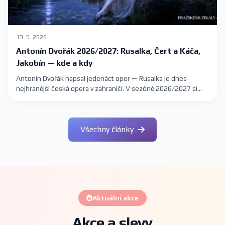
13. 5. 2026
Antonín Dvořák 2026/2027: Rusalka, Čert a Káča,
Jakobín — kde a kdy
Antonín Dvořák napsal jedenáct oper — Rusalka je dnes
nejhranější česká opera v zahraničí. V sezóně 2026/2027 si
Dvořákova díla můžete poslechnout v Národním divadle a
Státní opeře v Praze, v Janáčkově divadle v Brně i na komorních
scénách. Kompletní průvodce s termíny a vstupenkami.
Všechny články
Aktuální akce
Akce a slevy