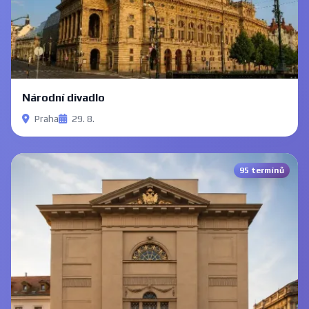
Národní divadlo
Praha
29. 8.
95 termínů