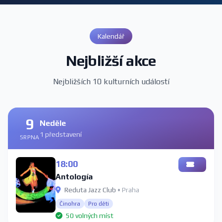
Kalendář
Nejbližší akce
Nejbližších 10 kulturních událostí
9
Neděle
1 představení
SRPNA
18:00
Antología
Reduta Jazz Club
• Praha
Činohra
Pro děti
50 volných míst