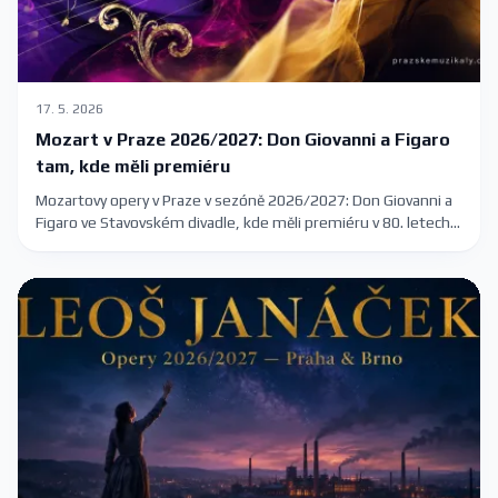
17. 5. 2026
Mozart v Praze 2026/2027: Don Giovanni a Figaro
tam, kde měli premiéru
Mozartovy opery v Praze v sezóně 2026/2027: Don Giovanni a
Figaro ve Stavovském divadle, kde měli premiéru v 80. letech
18. století. Plus Kouzelná flétna a Idomeneo.