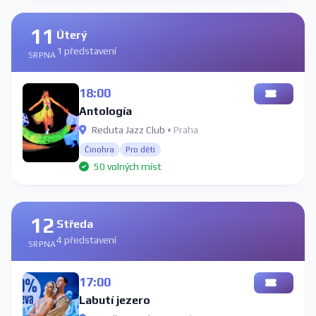
11
Úterý
1 představení
SRPNA
18:00
Antología
Reduta Jazz Club
• Praha
Činohra
Pro děti
50 volných míst
12
Středa
4 představení
SRPNA
17:00
Labutí jezero