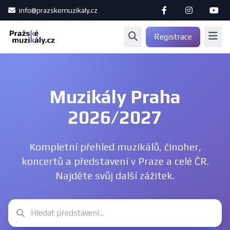
info@prazskemuzikaly.cz
Registrace
Muzikály Praha
2026/2027
Kompletní přehled muzikálů, činoher,
koncertů a představení v Praze a celé ČR.
Najděte svůj další zážitek.