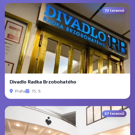
72 termínů
Divadlo Radka Brzobohatého
Praha
15. 9.
67 termínů