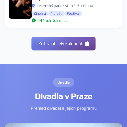
Letenský park / stan č. 5
• Praha
Činohra
Pro děti
Festival
141 volných míst
Zobrazit celý kalendář
Divadla
Divadla v Praze
Přehled divadel a jejich programu