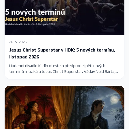
26. 5. 2026
Jesus Christ Superstar v HDK: 5 nových termínů,
listopad 2026
Hudební divadlo Karlín otevřelo předprodej pěti nových
termínů muzikálu Jesus Christ Superstar. Václav Noid Bárta,
Roman Tomeš, Eva Burešová a Dasha na Velké scéně 5.–8.
listopadu 2026. Vstupenky 390–1390 Kč.