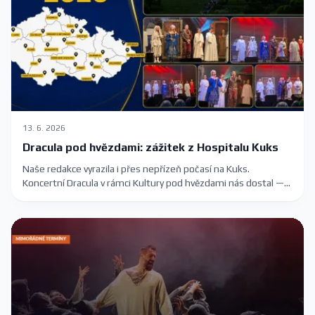
13. 6. 2026
Dracula pod hvězdami: zážitek z Hospitalu Kuks
Naše redakce vyrazila i přes nepřízeň počasí na Kuks.
Koncertní Dracula v rámci Kultury pod hvězdami nás dostal —
romantika, slavné melodie Karla Svobody a barokní kulisa
Hospitalu.