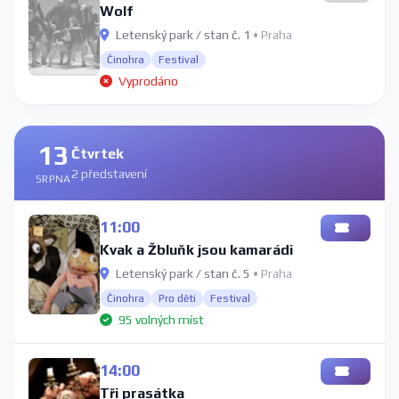
Wolf
Letenský park / stan č. 1
• Praha
Činohra
Festival
Vyprodáno
13
Čtvrtek
2 představení
SRPNA
11:00
Kvak a Žbluňk jsou kamarádi
Letenský park / stan č. 5
• Praha
Činohra
Pro děti
Festival
95 volných míst
14:00
Tři prasátka