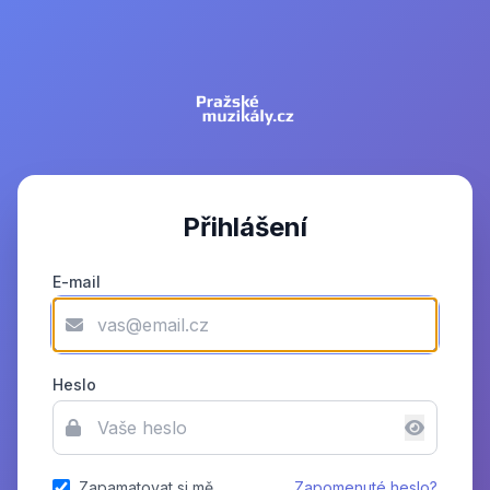
Přihlášení
E-mail
Heslo
Zapamatovat si mě
Zapomenuté heslo?