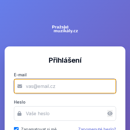
Přihlášení
E-mail
Heslo
Zapamatovat si mě
Zapomenuté heslo?