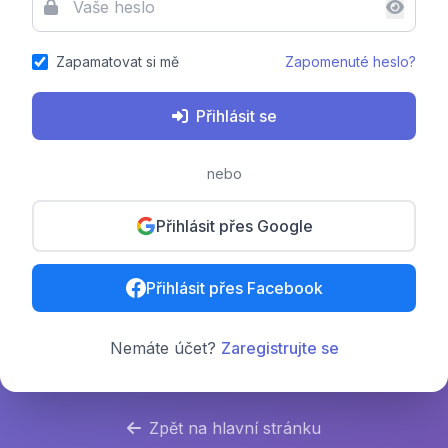
Zapamatovat si mě
Zapomenuté heslo?
Přihlásit se
nebo
Přihlásit přes Google
Přihlásit přes Facebook
Nemáte účet?
Zaregistrujte se
Zpět na hlavní stránku