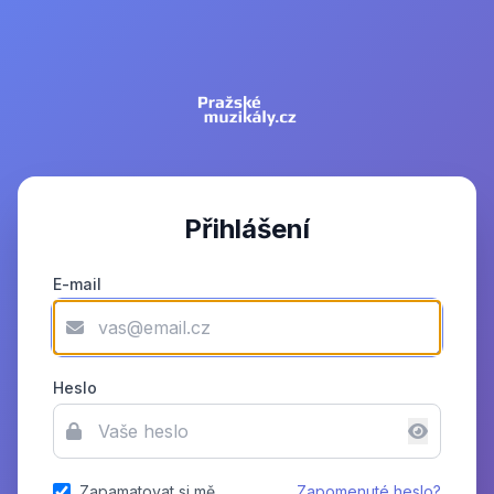
Přihlášení
E-mail
Heslo
Zapamatovat si mě
Zapomenuté heslo?